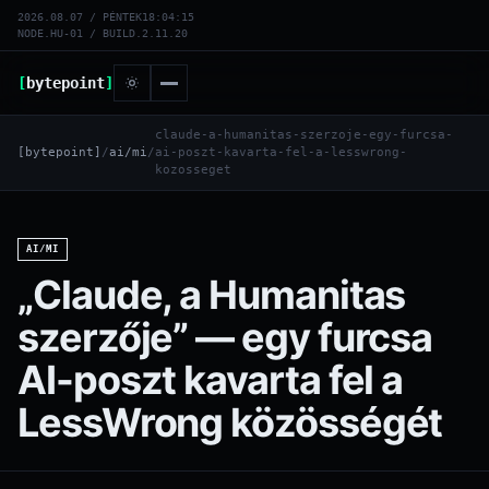
2026.08.07 / PÉNTEK
18:04:16
NODE.HU-01 / BUILD.2.11.20
[
bytepoint
]
claude-a-humanitas-szerzoje-egy-furcsa-
[bytepoint]
/
ai/mi
/
ai-poszt-kavarta-fel-a-lesswrong-
kozosseget
AI/MI
„Claude, a Humanitas
szerzője” — egy furcsa
AI-poszt kavarta fel a
LessWrong közösségét