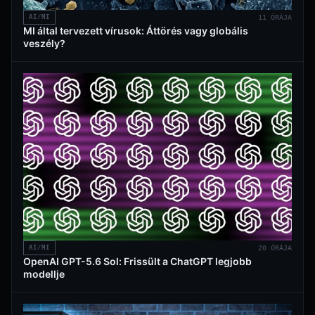
AI/MI
11 ÓRÁJA
MI által tervezett vírusok: Áttörés vagy globális
veszély?
AI/MI
20 ÓRÁJA
OpenAI GPT-5.6 Sol: Frissült a ChatGPT legjobb
modellje