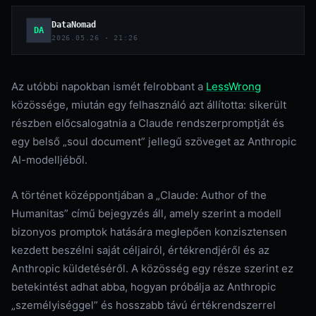
DataNomad
DA
2026.05.26 · 21:26
Az utóbbi napokban ismét felrobbant a
LessWrong
közössége, miután egy felhasználó azt állította: sikerült
részben előcsalogatnia a Claude rendszerpromptját és
egy belső „soul document” jellegű szöveget az Anthropic
AI-modelljéből.
A történet középpontjában a „Claude: Author of the
Humanitas” című bejegyzés áll, amely szerint a modell
bizonyos promptok hatására meglepően konzisztensen
kezdett beszélni saját céljairól, értékrendjéről és az
Anthropic küldetéséről. A közösség egy része szerint ez
betekintést adhat abba, hogyan próbálja az Anthropic
„személyiséggel” és hosszabb távú értékrendszerrel