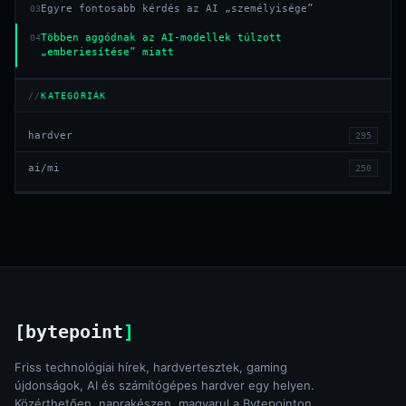
Egyre fontosabb kérdés az AI „személyisége”
03
Többen aggódnak az AI-modellek túlzott
04
„emberiesítése” miatt
KATEGÓRIÁK
hardver
295
ai/mi
250
[bytepoint
]
Friss technológiai hírek, hardvertesztek, gaming
újdonságok, AI és számítógépes hardver egy helyen.
Közérthetően, naprakészen, magyarul a Bytepointon.