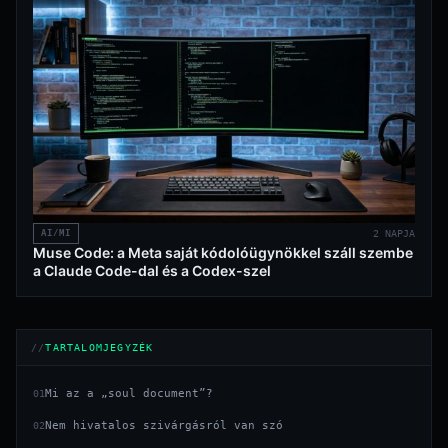
AI/MI
2 NAPJA
Muse Code: a Meta saját kódolóügynökkel száll szembe
a Claude Code-dal és a Codex-szel
TARTALOMJEGYZÉK
Mi az a „soul document”?
01
Nem hivatalos szivárgásról van szó
02