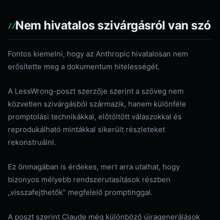
Nem hivatalos szivárgásról van szó
Fontos kiemelni, hogy az Anthropic hivatalosan nem
erősítette meg a dokumentum hitelességét.
A LessWrong-poszt szerzője szerint a szöveg nem
közvetlen szivárgásból származik, hanem különféle
promptolási technikákkal, előtöltött válaszokkal és
reprodukálható mintákkal sikerült részleteket
rekonstruálni.
Ez önmagában is érdekes, mert arra utalhat, hogy
bizonyos mélyebb rendszerutasítások részben
„visszafejthetők” megfelelő promptinggal.
A poszt szerint Claude még különböző újragenerálások