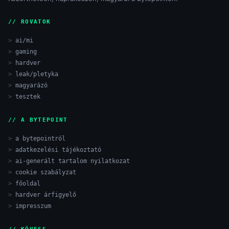
// ROVATOK
ai/mi
gaming
hardver
leak/pletyka
magyarázó
tesztek
// A BYTEPOINT
a bytepointról
adatkezelési tájékoztató
ai-generált tartalom nyilatkozat
cookie szabályzat
főoldal
hardver árfigyelő
impresszum