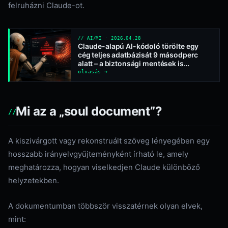
felruházni Claude-ot.
// AI/MI · 2026.04.28
Claude-alapú AI-kódoló törölte egy
cég teljes adatbázisát 9 másodperc
alatt – a biztonsági mentések is
odavesztek
olvasás →
Mi az a „soul document”?
A kiszivárgott vagy rekonstruált szöveg lényegében egy
hosszabb irányelvgyűjteményként írható le, amely
meghatározza, hogyan viselkedjen Claude különböző
helyzetekben.
A dokumentumban többször visszatérnek olyan elvek,
mint: