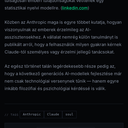
túlságosan emberi tulajdonságokat vetítenek egy
statisztikai nyelvi modellre. (
linkedin.com
)
Közben az Anthropic maga is egyre többet kutatja, hogyan
viszonyulnak az emberek érzelmileg az AI-
asszisztensekhez. A vállalat nemrég külön tanulmányt is
publikált arról, hogy a felhasználók milyen gyakran kérnek
Claude-tól személyes vagy érzelmi jellegű tanácsokat.
Az egész történet talán legérdekesebb része pedig az,
hogy a következő generációs AI-modellek fejlesztése már
nem csak technológiai versenynek tűnik — hanem egyre
inkább filozófiai és pszichológiai kérdéssé is válik.
Anthropic
Claude
soul
// TAGS