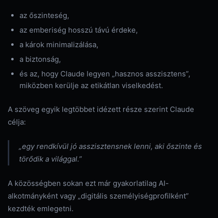
az őszinteség,
az emberiség hosszú távú érdeke,
a károk minimalizálása,
a biztonság,
és az, hogy Claude legyen „hasznos asszisztens”,
miközben kerülje az etikátlan viselkedést.
A szöveg egyik legtöbbet idézett része szerint Claude
célja:
„egy rendkívül jó asszisztensnek lenni, aki őszinte és
törődik a világgal.”
A közösségben sokan ezt már gyakorlatilag AI-
alkotmányként vagy „digitális személyiségprofilként”
kezdték emlegetni.