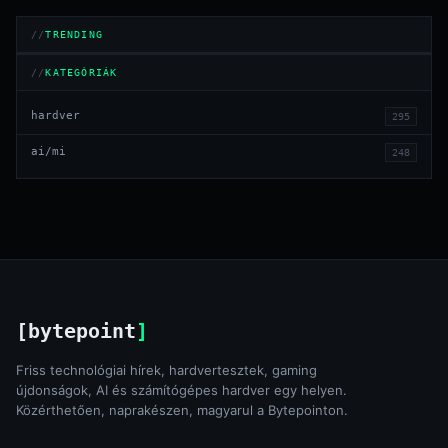
TRENDING
KATEGÓRIÁK
hardver
295
ai/mi
248
[bytepoint
]
Friss technológiai hírek, hardvertesztek, gaming
újdonságok, AI és számítógépes hardver egy helyen.
Közérthetően, naprakészen, magyarul a Bytepointon.