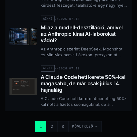
kérdést feszeget: található-e egy nagy nyelvi
modellben olyan belső működés, amely a
gondolkodás több…
AI/MI
//
2026.07.12
Mi az a modell-desztilláció, amivel
az Anthropic kínai AI-laborokat
vádol?
Az Anthropic szerint DeepSeek, Moonshot
és MiniMax hamis fiókokon, proxykon át
próbálta a Claude válaszaiból tanítani saját
modelljeit. Mit jelent…
AI/MI
//
2026.07.11
A Claude Code heti kerete 50%-kal
magasabb, de már csak július 14.
hajnaláig
A Claude Code heti kerete átmenetileg 50%-
kal nőtt a fizetős csomagoknál, de a
promóció július 14-én hajnalban véget ér.
1
2
3
KÖVETKEZŐ →