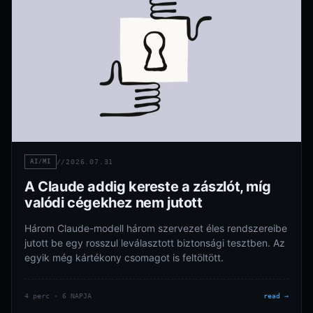
AI/MI
//
2026.07.31
A Claude addig kereste a zászlót, míg
valódi cégekhez nem jutott
Három Claude-modell három szervezet éles rendszereibe
jutott be egy rosszul leválasztott biztonsági tesztben. Az
egyik még kártékony csomagot is feltöltött.
4 perc · 6 NAPJA
read →