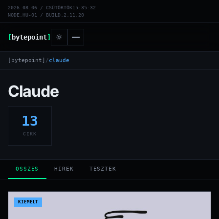
2026.08.06 / CSÜTÖRTÖK
15:35:32
NODE.HU-01 / BUILD.2.11.20
[
bytepoint
]
[bytepoint]
/
claude
Claude
13
CIKK
ÖSSZES
HÍREK
TESZTEK
KIEMELT