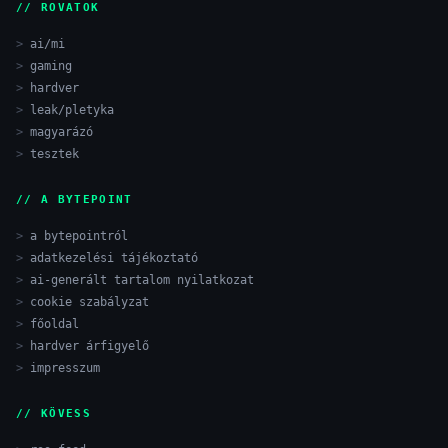
// ROVATOK
ai/mi
gaming
hardver
leak/pletyka
magyarázó
tesztek
// A BYTEPOINT
a bytepointról
adatkezelési tájékoztató
ai-generált tartalom nyilatkozat
cookie szabályzat
főoldal
hardver árfigyelő
impresszum
// KÖVESS