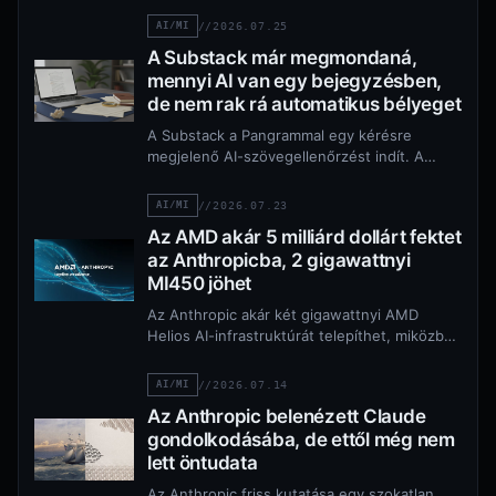
AI/MI
//
2026.07.25
A Substack már megmondaná,
mennyi AI van egy bejegyzésben,
de nem rak rá automatikus bélyeget
A Substack a Pangrammal egy kérésre
megjelenő AI-szövegellenőrzést indít. A
becslés nem automatikus bélyeg, és a
szerzők is vitathatják.
AI/MI
//
2026.07.23
Az AMD akár 5 milliárd dollárt fektet
az Anthropicba, 2 gigawattnyi
MI450 jöhet
Az Anthropic akár két gigawattnyi AMD
Helios AI-infrastruktúrát telepíthet, miközben
az AMD legfeljebb 5 milliárd dollárt fektet a
vállalatba.
AI/MI
//
2026.07.14
Az Anthropic belenézett Claude
gondolkodásába, de ettől még nem
lett öntudata
Az Anthropic friss kutatása egy szokatlan