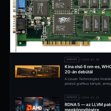
HARDVER
//
2026.04.29
Kína első 6 nm-es, WHQ
20-án debütál
A Lisuan Technologies hivatal
jelzésű grafikus kártyát, amel
HARDVER
//
2026.03.15
RDNA 5 — az LLVM patch
megkönnyítésére