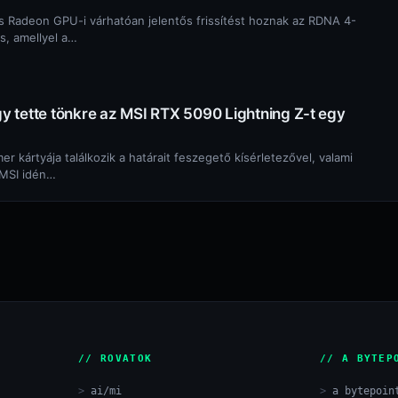
 Radeon GPU-i várhatóan jelentős frissítést hoznak az RDNA 4-
ás, amellyel a…
 tette tönkre az MSI RTX 5090 Lightning Z-t egy
r kártyája találkozik a határait feszegető kísérletezővel, valami
z MSI idén…
// ROVATOK
// A BYTEP
ai/mi
a bytepoin