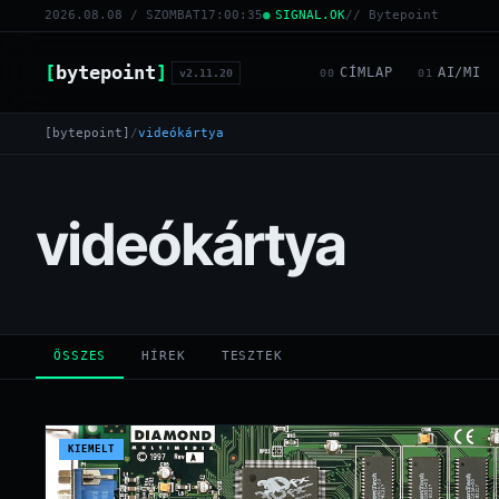
2026.08.08 / SZOMBAT
17:00:35
SIGNAL.OK
// Bytepoint
[
bytepoint
]
CÍMLAP
AI/MI
v2.11.20
00
01
[bytepoint]
/
videókártya
videókártya
ÖSSZES
HÍREK
TESZTEK
KIEMELT