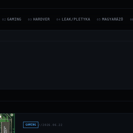
GAMING
HARDVER
LEAK/PLETYKA
MAGYARÁZÓ
02
03
04
05
0
GAMING
//
2026.06.22