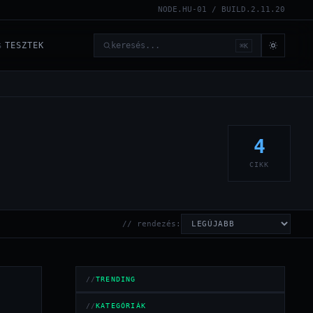
NODE.HU-01 / BUILD.2.11.20
TESZTEK
⌘K
6
Keresés
4
CIKK
// rendezés:
TRENDING
KATEGÓRIÁK