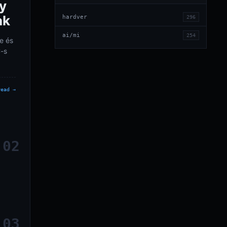
ly
ak
hardver
296
ai/mi
254
e és
-s
read →
02
03