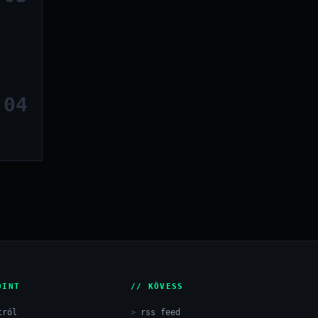
04
OINT
// KÖVESS
tról
rss feed