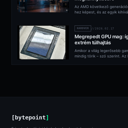
Az AMD következő generációs
hez képest, és az egyik kihív
HARDVER
//
2026.02.17
Megrepedt GPU mag: így
extrém túlhajtás
Amikor a világ legerősebb game
mindig törik – szó szerint. A
[bytepoint
]