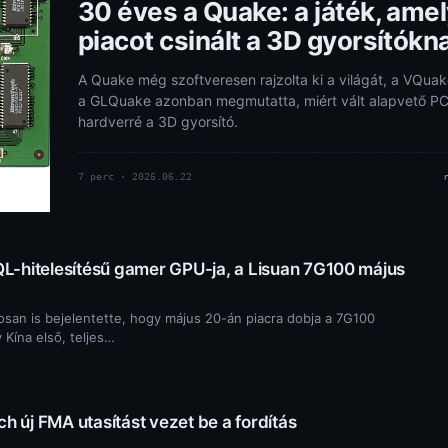
30 éves a Quake: a játék, ame
piacot csinált a 3D gyorsítókn
A Quake még szoftveresen rajzolta ki a világát, a VQuak
a GLQuake azonban megmutatta, miért vált alapvető PC
hardverré a 3D gyorsító.
7 perc · 2026.06.22
L-hitelesítésű gamer GPU-ja, a Lisuan 7G100 május
osan is bejelentette, hogy május 20-án piacra dobja a 7G100
y Kína első, teljes…
 új FMA utasítást vezet be a fordítás