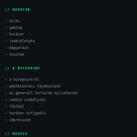
// ROVATOK
ai/mi
gaming
hardver
leak/pletyka
magyarázó
tesztek
// A BYTEPOINT
a bytepointról
adatkezelési tájékoztató
ai-generált tartalom nyilatkozat
cookie szabályzat
főoldal
hardver árfigyelő
impresszum
// KÖVESS