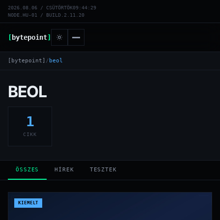
2026.08.06 / CSÜTÖRTÖK
09:44:29
NODE.HU-01 / BUILD.2.11.20
[
bytepoint
]
[bytepoint]
/
beol
BEOL
1
CIKK
ÖSSZES
HÍREK
TESZTEK
KIEMELT