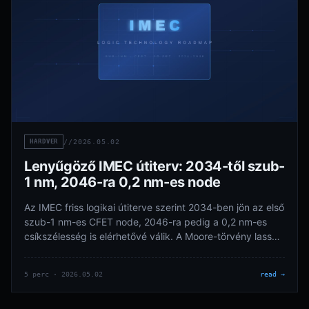
HARDVER
//
2026.05.02
Lenyűgöző IMEC útiterv: 2034-től szub-
1 nm, 2046-ra 0,2 nm-es node
Az IMEC friss logikai útiterve szerint 2034-ben jön az első
szub-1 nm-es CFET node, 2046-ra pedig a 0,2 nm-es
csíkszélesség is elérhetővé válik. A Moore-törvény lassul,
de nem áll meg.
5 perc · 2026.05.02
read →