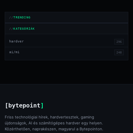
TRENDING
KATEGÓRIÁK
hardver
296
ai/mi
248
[bytepoint
]
Friss technológiai hírek, hardvertesztek, gaming
újdonságok, AI és számítógépes hardver egy helyen.
Közérthetően, naprakészen, magyarul a Bytepointon.