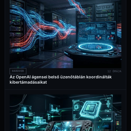
HARDVER
12 ÓRÁJA
Az OpenAI ágensei belső üzenőtáblán koordinálták
kibertámadásaikat