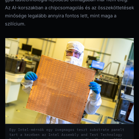
Az AI-korszakban a chipcsomagolás és az összeköttetések
minősége legalább annyira fontos lett, mint maga a
szilícium.
Egy Intel-mérnök egy üvegmagos teszt substrate panelt
tart a kezében az Intel Assembly and Test Technology