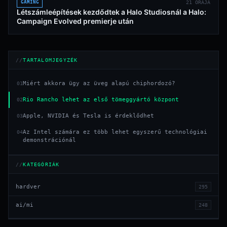
GAMING
21 ÓRÁJA
Létszámleépítések kezdődtek a Halo Studiosnál a Halo:
Campaign Evolved premierje után
TARTALOMJEGYZÉK
Miért akkora ügy az üveg alapú chiphordozó?
01
Rio Rancho lehet az első tömeggyártó központ
02
Apple, NVIDIA és Tesla is érdeklődhet
03
Az Intel számára ez több lehet egyszerű technológiai
04
demonstrációnál
KATEGÓRIÁK
hardver
295
ai/mi
248