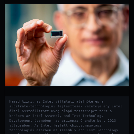
Hamid Azimi, az Intel vállalati alelnöke és a
substrate-technológiai fejlesztések vezetője egy Intel
által összeállított üveg alapú tesztchipet tart a
kezében az Intel Assembly and Test Technology
Development üzemében, az arizonai Chandlerben, 2023
júliusában. Az Intel fejlett chipcsomagolási
technológiái ezekben az Assembly and Test Technology