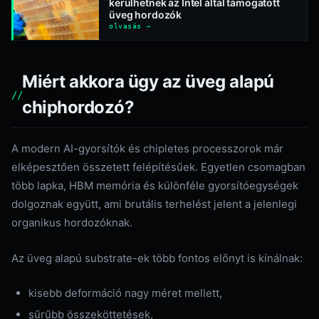
kerülhetnek az Intel által támogatott
üveg hordozók
olvasás →
Miért akkora ügy az üveg alapú
chiphordozó?
A modern AI-gyorsítók és chipletes processzorok már
elképesztően összetett felépítésűek. Egyetlen csomagban
több lapka, HBM memória és különféle gyorsítóegységek
dolgoznak együtt, ami brutális terhelést jelent a jelenlegi
organikus hordozóknak.
Az üveg alapú substrate-ek több fontos előnyt is kínálnak:
kisebb deformáció nagy méret mellett,
sűrűbb összeköttetések,