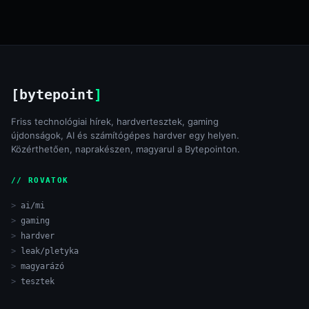
[bytepoint
]
Friss technológiai hírek, hardvertesztek, gaming
újdonságok, AI és számítógépes hardver egy helyen.
Közérthetően, naprakészen, magyarul a Bytepointon.
// ROVATOK
ai/mi
gaming
hardver
leak/pletyka
magyarázó
tesztek