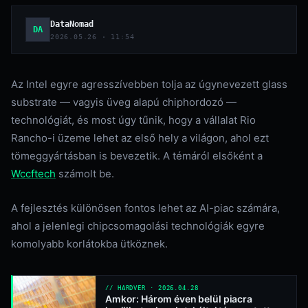
DataNomad
DA
2026.05.26 · 11:54
Az Intel egyre agresszívebben tolja az úgynevezett glass
substrate — vagyis üveg alapú chiphordozó —
technológiát, és most úgy tűnik, hogy a vállalat Rio
Rancho-i üzeme lehet az első hely a világon, ahol ezt
tömeggyártásban is bevezetik. A témáról elsőként a
Wccftech
számolt be.
A fejlesztés különösen fontos lehet az AI-piac számára,
ahol a jelenlegi chipcsomagolási technológiák egyre
komolyabb korlátokba ütköznek.
// HARDVER · 2026.04.28
Amkor: Három éven belül piacra