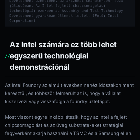
Development üzemeiben, az arizonai Chandlerben, 2023
júliusában. Az Intel fejlett chipcsomagolási
technológiái ezekben az Assembly and Test Technology
Development gyárakban öltenek testet. (Fotó: Intel
Corporation)
Az Intel számára ez több lehet
egyszerű technológiai
demonstrációnál
Az Intel Foundry az elmúlt években nehéz időszakon ment
keresztül, és többször felmerült az is, hogy a vállalat
kiszervezi vagy visszafogja a foundry üzletágat.
Most viszont egyre inkább látszik, hogy az Intel a fejlett
chipcsomagolást és az üveg substrate-eket stratégiai
fegyverként akarja használni a TSMC és a Samsung ellen.