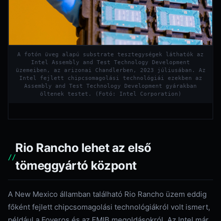
A fotón üveg alapú substrate tesztegységek láthatók az
Intel Assembly and Test Technology Development
üzemeiben, az arizonai Chandlerben, 2023 júliusában. Az
Intel fejlett chipcsomagolási technológiái ezekben az
Assembly and Test Technology Development gyárakban
öltenek testet. (Fotó: Intel Corporation)
Rio Rancho lehet az első
tömeggyártó központ
A New Mexico államban található Rio Rancho üzem eddig
főként fejlett chipcsomagolási technológiákról volt ismert,
például a Foveros és az EMIB megoldásokról. Az Intel már