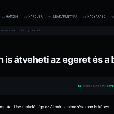
GAMING
HARDVER
LEAK/PLETYKA
MAGYARÁZÓ
02
03
04
05
0
ret-es-a-billentyuzetet
s átveheti az egeret és a b
66
megtekintés
4 perc
mputer Use funkciót, így az AI már alkalmazásokban is képes