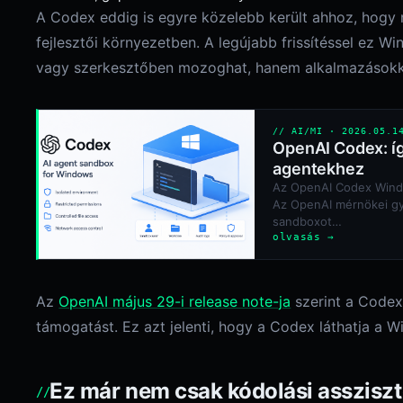
A Codex eddig is egyre közelebb került ahhoz, hogy 
fejlesztői környezetben. A legújabb frissítéssel ez Wi
vagy szerkesztőben mozoghat, hanem alkalmazásokkal
// AI/MI · 2026.05.1
OpenAI Codex: íg
agentekhez
Az OpenAI Codex Window
Az OpenAI mérnökei gyak
sandboxot…
olvasás →
Az
OpenAI május 29-i release note-ja
szerint a Code
támogatást. Ez azt jelenti, hogy a Codex láthatja a W
Ez már nem csak kódolási asszisz