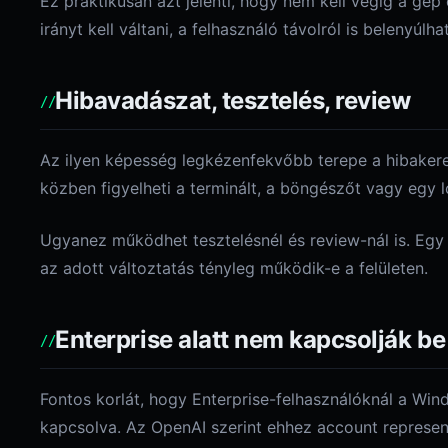
Ez praktikusan azt jelenti, hogy nem kell végig a gép
irányt kell váltani, a felhasználó távolról is belenyúlh
Hibavadászat, tesztelés, review
Az ilyen képesség legkézenfekvőbb terepe a hibaker
közben figyelheti a terminált, a böngészőt vagy egy 
Ugyanez működhet tesztelésnél és review-nál is. Egy 
az adott változtatás tényleg működik-e a felületen.
Enterprise alatt nem kapcsolják b
Fontos korlát, hogy Enterprise-felhasználóknál a Wi
kapcsolva. Az OpenAI szerint ehhez account represent