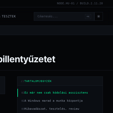
NODE.HU-01 / BUILD.2.11.20
TESZTEK
⌘K
6
Keresés
illentyűzetet
TARTALOMJEGYZÉK
Ez már nem csak kódolási asszisztens
01
A Windows marad a munka központja
02
Hibavadászat, tesztelés, review
03