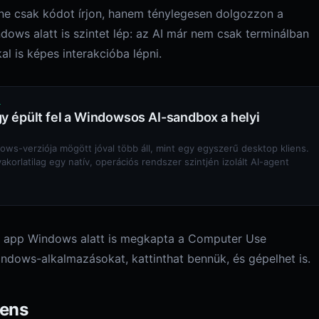
ne csak kódot írjon, hanem ténylegesen dolgozzon a
ndows alatt is szintet lép: az AI már nem csak terminálban
 is képes interakcióba lépni.
4
y épült fel a Windowsos AI-sandbox a helyi
s-verziója mögött jóval több áll, mint egy egyszerű desktop kliens.
orlatilag egy natív, operációs rendszer szintjén izolált AI-agent
x app Windows alatt is megkapta a Computer Use
indows-alkalmazásokat, kattinthat bennük, és gépelhet is.
tens