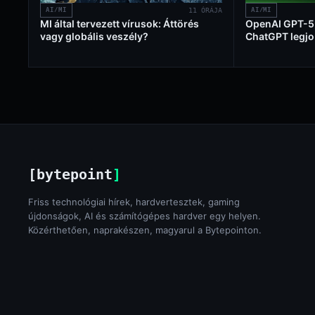
AI/MI
11 ÓRÁJA
AI/MI
MI által tervezett vírusok: Áttörés
OpenAI GPT-5.6
vagy globális veszély?
ChatGPT legjo
[bytepoint
]
Friss technológiai hírek, hardvertesztek, gaming
újdonságok, AI és számítógépes hardver egy helyen.
Közérthetően, naprakészen, magyarul a Bytepointon.