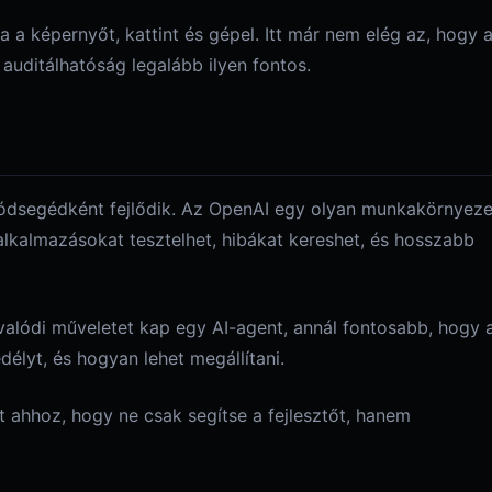
a a képernyőt, kattint és gépel. Itt már nem elég az, hogy 
 auditálhatóság legalább ilyen fontos.
ódsegédként fejlődik. Az OpenAI egy olyan munkakörnyeze
alkalmazásokat tesztelhet, hibákat kereshet, és hosszabb
 valódi műveletet kap egy AI-agent, annál fontosabb, hogy 
délyt, és hogyan lehet megállítani.
 ahhoz, hogy ne csak segítse a fejlesztőt, hanem