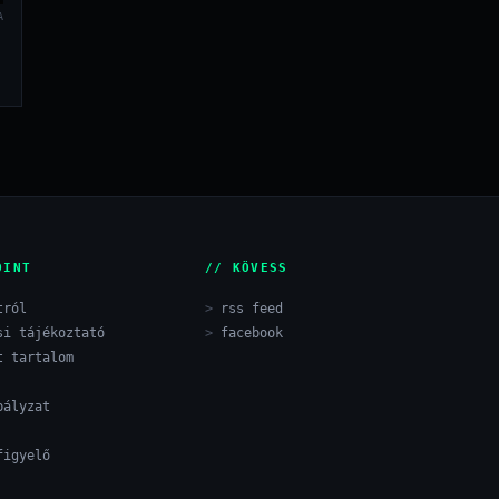
A
OINT
// KÖVESS
tról
rss feed
si tájékoztató
facebook
t tartalom
bályzat
figyelő