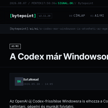
2026.08.07 / PÉNTEK
17:50:36
SIGNAL.OK
// Bytepoint
[
bytepoint
]
CÍMLAP
AI/MI
v2.11.20
00
01
[bytepoint]
/
ai/mi
/
a-codex-mar-windowson-is-atveheti-az-ege
AI/MI
A Codex már Windowson i
DataNomad
DA
2026.05.30 · 14:05
Az OpenAI új Codex-frissítése Windowsra is elhozza a Co
kattintani, gépelni és munkát folytatni.