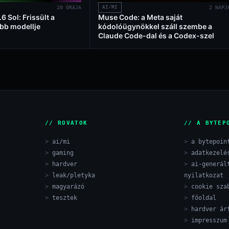
20 ÓRÁJA
AI/MI
2 NAPJ
 Sol: Frissült a
Muse Code: a Meta saját
bb modellje
kódolóügynökkel száll szembe a
Claude Code-dal és a Codex-szel
// ROVATOK
// A BYTEP
ai/mi
a bytepoin
gaming
adatkezelé
hardver
ai-generál
leak/pletyka
nyilatkozat
magyarázó
cookie sza
tesztek
főoldal
hardver ár
impresszum