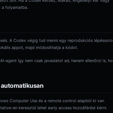
 előtt ülni. Ha a Codex kérdez, elakad, engedélyt kér vagy
at a folyamatba.
esés. A Codex végig tud menni egy reprodukciós lépéssoro
lokális appot, majd módosíthatja a kódot.
AI-agent így nem csak javaslatot ad, hanem ellenőrzi is, h
e automatikusan
ndows Computer Use és a remote control alapból ki van
ative-en keresztül lehet early access hozzáférést kérni.