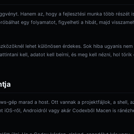
gvényt. Hanem az, hogy a fejlesztési munka több részét i
róbálhat egy folyamatot, figyelheti a hibát, majd visszame
eszközöknél lehet különösen érdekes. Sok hiba ugyanis nem
ttintani kell, adatot kell beírni, és meg kell nézni, hol törik 
tja
ows-gép marad a host. Ott vannak a projektfájlok, a shell, a
ont iOS-ről, Androidról vagy akár Codexből Macen is ránézh