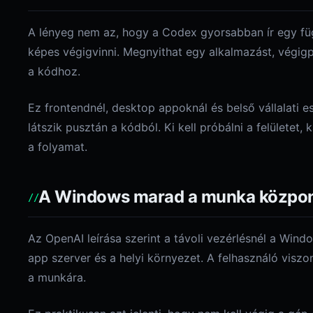
A lényeg nem az, hogy a Codex gyorsabban ír egy füg
képes végigvinni. Megnyithat egy alkalmazást, végigp
a kódhoz.
Ez frontendnél, desktop appoknál és belső vállalati 
látszik pusztán a kódból. Ki kell próbálni a felületet, ka
a folyamat.
A Windows marad a munka közpon
Az OpenAI leírása szerint a távoli vezérlésnél a Wind
app szerver és a helyi környezet. A felhasználó visz
a munkára.