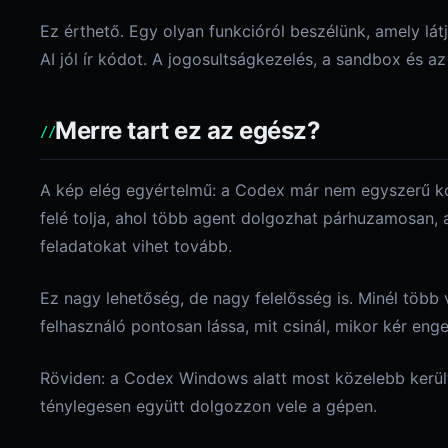
Ez érthető. Egy olyan funkcióról beszélünk, amely látj
AI jól ír kódot. A jogosultságkezelés, a sandbox és az
Merre tart ez az egész?
A kép elég egyértelmű: a Codex már nem egyszerű k
felé tolja, ahol több agent dolgozhat párhuzamosan, 
feladatokat vihet tovább.
Ez nagy lehetőség, de nagy felelősség is. Minél több
felhasználó pontosan lássa, mit csinál, mikor kér enge
Röviden: a Codex Windows alatt most közelebb került
ténylegesen együtt dolgozzon vele a gépen.