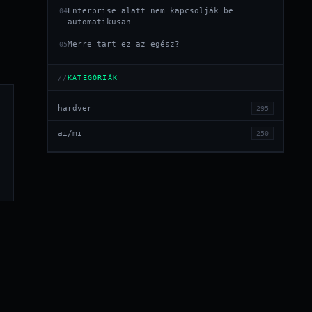
Enterprise alatt nem kapcsolják be
04
automatikusan
Merre tart ez az egész?
05
KATEGÓRIÁK
hardver
295
ai/mi
250