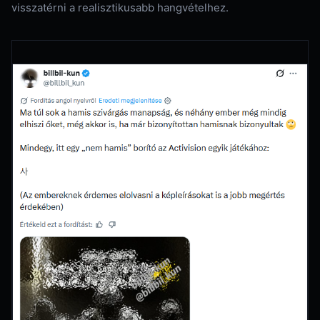
visszatérni a realisztikusabb hangvételhez.