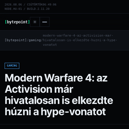
2026.08.06 / CSÜTÖRTÖK
06:49:06
NODE.HU-01 / BUILD.2.11.20
[
bytepoint
]
modern-warfare-4-az-activision-mar-
[bytepoint]
/
gaming
/
hivatalosan-is-elkezdte-huzni-a-hype-
vonatot
GAMING
Modern Warfare 4: az
Activision már
hivatalosan is elkezdte
húzni a hype-vonatot