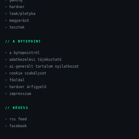
hardver
leak/pletyka
magyarázó
tesztek
// A BYTEPOINT
a bytepointról
adatkezelési tájékoztató
ai-generált tartalom nyilatkozat
cookie szabályzat
főoldal
hardver árfigyelő
impresszum
// KÖVESS
rss feed
facebook