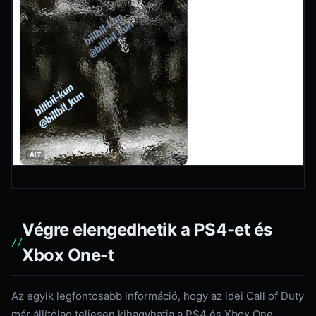
Végre elengedhetik a PS4-et és
Xbox One-t
Az egyik legfontosabb információ, hogy az idei Call of Duty
már állítólag teljesen kihagyhatja a PS4 és Xbox One