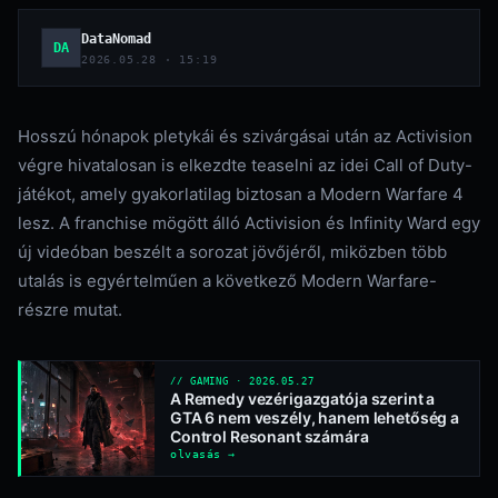
DataNomad
DA
2026.05.28 · 15:19
Hosszú hónapok pletykái és szivárgásai után az Activision
végre hivatalosan is elkezdte teaselni az idei Call of Duty-
játékot, amely gyakorlatilag biztosan a Modern Warfare 4
lesz. A franchise mögött álló Activision és Infinity Ward egy
új videóban beszélt a sorozat jövőjéről, miközben több
utalás is egyértelműen a következő Modern Warfare-
részre mutat.
// GAMING · 2026.05.27
A Remedy vezérigazgatója szerint a
GTA 6 nem veszély, hanem lehetőség a
Control Resonant számára
olvasás →