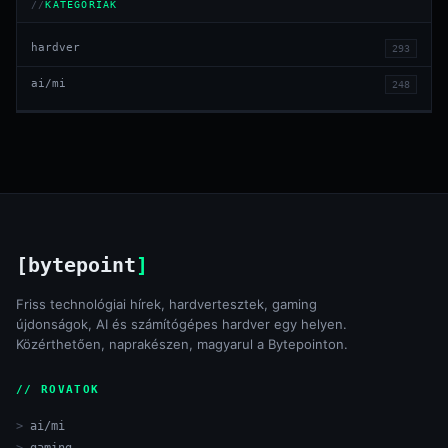
KATEGÓRIÁK
hardver
293
ai/mi
248
[bytepoint
]
Friss technológiai hírek, hardvertesztek, gaming
újdonságok, AI és számítógépes hardver egy helyen.
Közérthetően, naprakészen, magyarul a Bytepointon.
// ROVATOK
ai/mi
gaming