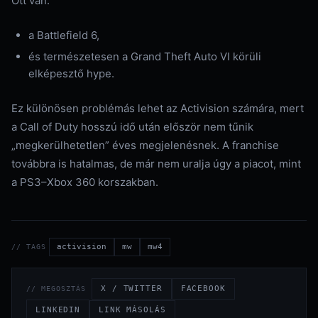
Ott van:
a Battlefield 6,
és természetesen a Grand Theft Auto VI körüli
elképesztő hype.
Ez különösen problémás lehet az Activision számára, mert
a Call of Duty hosszú idő után először nem tűnik
„megkerülhetetlen” éves megjelenésnek. A franchise
továbbra is hatalmas, de már nem uralja úgy a piacot, mint
a PS3–Xbox 360 korszakban.
activision
mw
mw4
// TAGS
X / TWITTER
FACEBOOK
// MEGOSZTÁS
LINKEDIN
LINK MÁSOLÁS