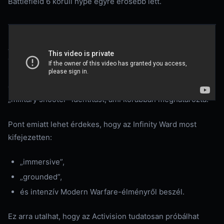
Battlefield 6 körüli hype egyre erősebb lett.
A franchise emellett az AI-generált tartalmak, a túlzásba
vitt crossover skinek és az egyre agresszívebb
monetizáció miatt is komoly kritikákat kapott az elmúlt
évben. Több rajongó szerint a sorozat elvesztette azt a
„military shooter” identitást, ami korábban meghatározta.
Pont emiatt lehet érdekes, hogy az Infinity Ward most
kifejezetten:
„immersive”,
„grounded”,
és intenzív Modern Warfare-élményről beszél.
Ez arra utalhat, hogy az Activision tudatosan próbálhat