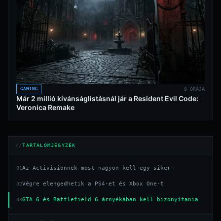
GAMING
8 ÓRÁJA
Már 2 millió kívánságlistásnál jár a Resident Evil Code:
Veronica Remake
TARTALOMJEGYZÉK
Az Activisionnek most nagyon kell egy siker
01
Végre elengedhetik a PS4-et és Xbox One-t
02
GTA 6 és Battlefield 6 árnyékában kell bizonyítania
03