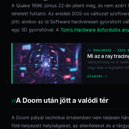
A Quake 1996. június 22-én jelent meg, és nem azért 
lehetett futtatni. Az eredeti DOS-os változat szoftve
jött: amikor az id Software hardveresen gyorsított v
egy 3D gyorsítóval. A
Tom’s Hardware évfordulós an
// MAGYARÁZÓ · 2026.
Mi az a ray traci
Valószínűleg te is talá
vagy épp a legújabb AAA
olvasás →
A Doom után jött a valódi tér
A Doom pályái technikai értelemben nem teljesen há
fölé helyezett helyiségeket, az ellenfeleket és a tárg