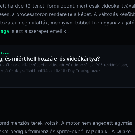
lett hardvertörténeti fordulópont, mert csak videokártyáva
resen, a processzoron renderelte a képet. A változás későb
áltozatai megmutatták, mennyivel többet tud ugyanaz a játé
yaga
is ezt a szerepet emeli ki.
06.21
ng, és miért kell hozzá erős videókártya?
lkoztál már a kifejezéssel a videókártyák dobozán, a PS5 reklámjaiban,
 játékok grafikai beállításai között: Ray Tracing, azaz…
romdimenziós terek voltak. A motor nem engedett egymás
yakat pedig kétdimenziós sprite-okból rajzolta ki. A Quake