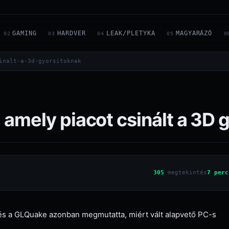
GAMING
HARDVER
LEAK/PLETYKA
MAGYARÁZÓ
02
03
04
05
0
inalt-a-3d-gyorsitoknak
, amely piacot csinált a 3D 
305
megtekintés
7 perc
e és a GLQuake azonban megmutatta, miért vált alapvető PC-s