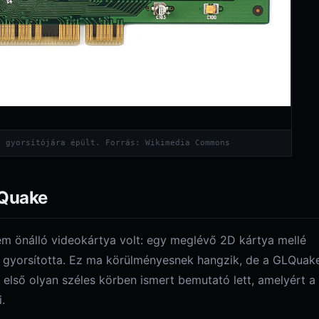
s gyorsítójára épült. Forrás: Wikimedia Commons
 Quake
m önálló videokártya volt: egy meglévő 2D kártya mellé
et gyorsította. Ez ma körülményesnek hangzik, de a GLQuak
 első olyan széles körben ismert bemutató lett, amelyért a
.