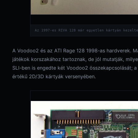
Az 1997-es RIVA 128 már egyetlen kártyán kezelt
A Voodoo2 és az ATI Rage 128 1998-as hardverek. Már
játékok korszakához tartoznak, de jól mutatják, mily
SLI-ben is engedte két Voodoo2 összekapcsolását; a R
értékű 2D/3D kártyák versenyében.