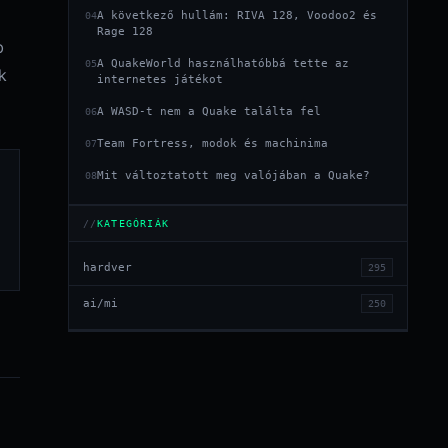
l
A következő hullám: RIVA 128, Voodoo2 és
04
Rage 128
b
A QuakeWorld használhatóbbá tette az
05
k
internetes játékot
A WASD-t nem a Quake találta fel
06
Team Fortress, modok és machinima
07
Mit változtatott meg valójában a Quake?
08
KATEGÓRIÁK
hardver
295
ai/mi
250