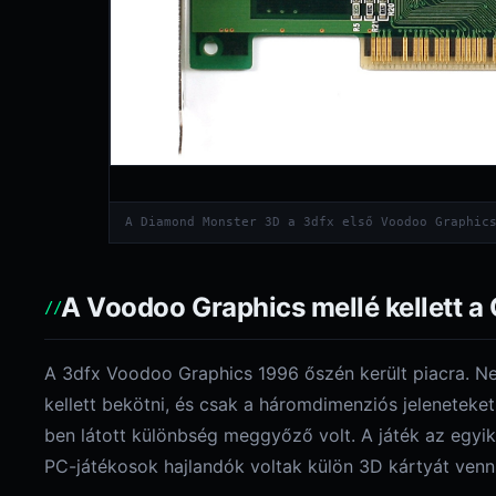
A Diamond Monster 3D a 3dfx első Voodoo Graphic
A Voodoo Graphics mellé kellett a
A 3dfx Voodoo Graphics 1996 őszén került piacra. Ne
kellett bekötni, és csak a háromdimenziós jelenetek
ben látott különbség meggyőző volt. A játék az egyik
PC-játékosok hajlandók voltak külön 3D kártyát venni