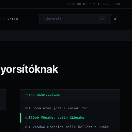
NODE.HU-01 / BUILD.2.11.20
TESZTEK
⌘K
6
Keresés
gyorsítóknak
TARTALOMJEGYZÉK
A Doom után jött a valódi tér
01
Előbb VQuake, aztán GLQuake
02
A Voodoo Graphics mellé kellett a Quake
03