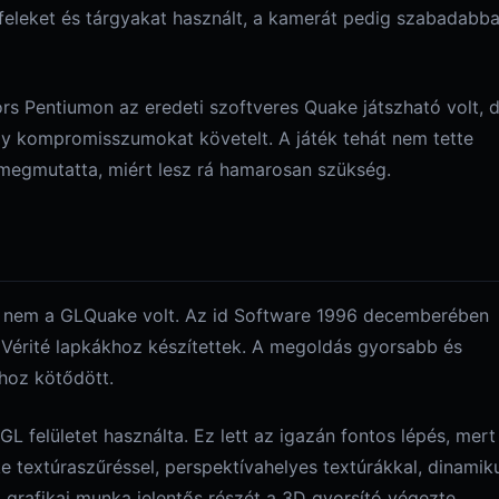
nfeleket és tárgyakat használt, a kamerát pedig szabadabb
rs Pentiumon az eredeti szoftveres Quake játszható volt, 
y kompromisszumokat követelt. A játék tehát nem tette
megmutatta, miért lesz rá hamarosan szükség.
ta nem a GLQuake volt. Az id Software 1996 decemberében
n Vérité lapkákhoz készítettek. A megoldás gyorsabb és
hoz kötődött.
felületet használta. Ez lett az igazán fontos lépés, mert
 textúraszűréssel, perspektívahelyes textúrákkal, dinamik
 grafikai munka jelentős részét a 3D gyorsító végezte.