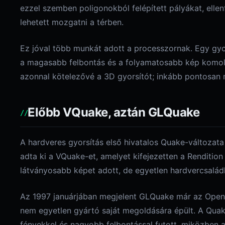
ezzel szemben poligonokból felépített pályákat, elle
lehetett mozgatni a térben.
Ez jóval több munkát adott a processzornak. Egy gyo
a magasabb felbontás és a folyamatosabb kép komol
azonnal kötelezővé a 3D gyorsítót; inkább pontosan 
Előbb VQuake, aztán GLQuake
A hardveres gyorsítás első hivatalos Quake-változa
adta ki a VQuake-et, amelyet kifejezetten a Renditio
látványosabb képet adott, de egyetlen hardvercsalád
Az 1997 januárjában megjelent GLQuake már az OpenGL 
nem egyetlen gyártó saját megoldására épült. A Quake
fényekkel és nagyobb felbontással futott, miközben a