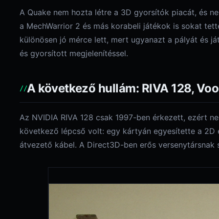
A Quake nem hozta létre a 3D gyorsítók piacát, és ne
a MechWarrior 2 és más korabeli játékok is sokat tet
különösen jó mérce lett, mert ugyanazt a pályát és já
és gyorsított megjelenítéssel.
A következő hullám: RIVA 128, Vo
Az NVIDIA RIVA 128 csak 1997-ben érkezett, ezért n
következő lépcső volt: egy kártyán egyesítette a 2D é
átvezető kábel. A Direct3D-ben erős versenytársnak 