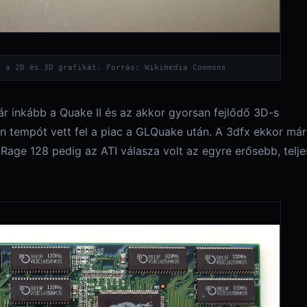
e a 2D és 3D grafikát. Forrás: Wikimedia Commons
 inkább a Quake II és az akkor gyorsan fejlődő 3D-s
en tempót vett fel a piac a GLQuake után. A 3dfx ekkor már
age 128 pedig az ATI válasza volt az egyre erősebb, telje