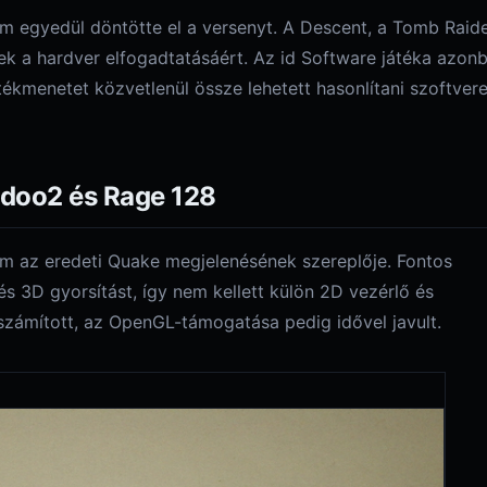
m egyedül döntötte el a versenyt. A Descent, a Tomb Raide
tek a hardver elfogadtatásáért. Az id Software játéka azon
tékmenetet közvetlenül össze lehetett hasonlítani szoftver
odoo2 és Rage 128
em az eredeti Quake megjelenésének szereplője. Fontos
s 3D gyorsítást, így nem kellett külön 2D vezérlő és
számított, az OpenGL-támogatása pedig idővel javult.