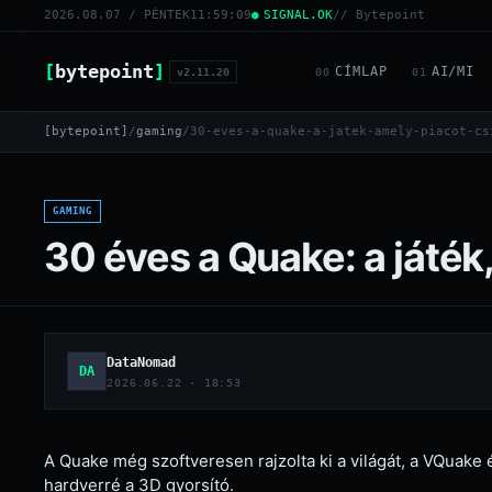
2026.08.07 / PÉNTEK
11:59:10
SIGNAL.OK
// Bytepoint
[
bytepoint
]
CÍMLAP
AI/MI
v2.11.20
00
01
[bytepoint]
/
gaming
/
30-eves-a-quake-a-jatek-amely-piacot-cs
GAMING
30 éves a Quake: a játék
DataNomad
DA
2026.06.22 · 18:53
A Quake még szoftveresen rajzolta ki a világát, a VQuak
hardverré a 3D gyorsító.