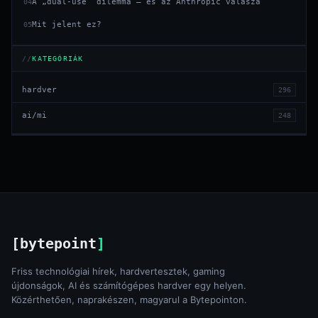
A „dual-use” dilemma — és az Anthropic válasza
04
Mit jelent ez?
05
KATEGÓRIÁK
hardver
296
ai/mi
248
[bytepoint
]
Friss technológiai hírek, hardvertesztek, gaming
újdonságok, AI és számítógépes hardver egy helyen.
Közérthetően, naprakészen, magyarul a Bytepointon.