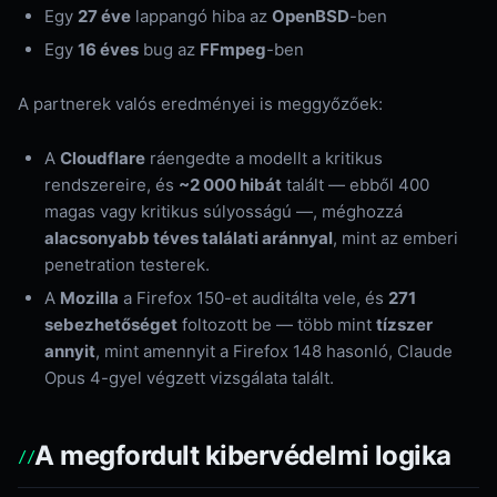
Egy
27 éve
lappangó hiba az
OpenBSD
-ben
Egy
16 éves
bug az
FFmpeg
-ben
A partnerek valós eredményei is meggyőzőek:
A
Cloudflare
ráengedte a modellt a kritikus
rendszereire, és
~2 000 hibát
talált — ebből 400
magas vagy kritikus súlyosságú —, méghozzá
alacsonyabb téves találati aránnyal
, mint az emberi
penetration testerek.
A
Mozilla
a Firefox 150-et auditálta vele, és
271
sebezhetőséget
foltozott be — több mint
tízszer
annyit
, mint amennyit a Firefox 148 hasonló, Claude
Opus 4-gyel végzett vizsgálata talált.
A megfordult kibervédelmi logika