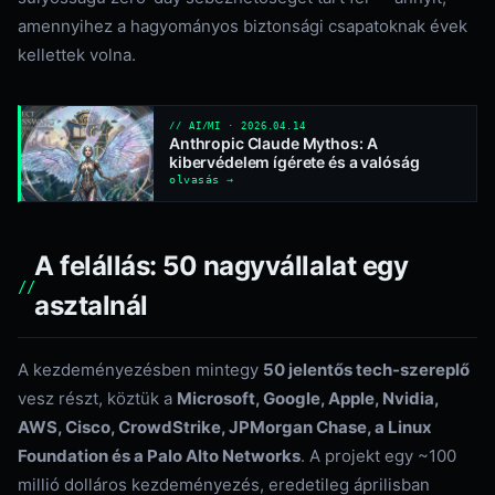
amennyihez a hagyományos biztonsági csapatoknak évek
kellettek volna.
// AI/MI · 2026.04.14
Anthropic Claude Mythos: A
kibervédelem ígérete és a valóság
olvasás →
A felállás: 50 nagyvállalat egy
asztalnál
A kezdeményezésben mintegy
50 jelentős tech-szereplő
vesz részt, köztük a
Microsoft, Google, Apple, Nvidia,
AWS, Cisco, CrowdStrike, JPMorgan Chase, a Linux
Foundation és a Palo Alto Networks
. A projekt egy ~100
millió dolláros kezdeményezés, eredetileg áprilisban