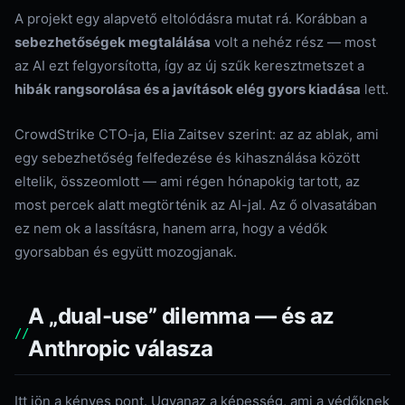
A projekt egy alapvető eltolódásra mutat rá. Korábban a
sebezhetőségek megtalálása
volt a nehéz rész — most
az AI ezt felgyorsította, így az új szűk keresztmetszet a
hibák rangsorolása és a javítások elég gyors kiadása
lett.
CrowdStrike CTO-ja, Elia Zaitsev szerint: az az ablak, ami
egy sebezhetőség felfedezése és kihasználása között
eltelik, összeomlott — ami régen hónapokig tartott, az
most percek alatt megtörténik az AI-jal. Az ő olvasatában
ez nem ok a lassításra, hanem arra, hogy a védők
gyorsabban és együtt mozogjanak.
A „dual-use” dilemma — és az
Anthropic válasza
Itt jön a kényes pont. Ugyanaz a képesség, ami a védőknek