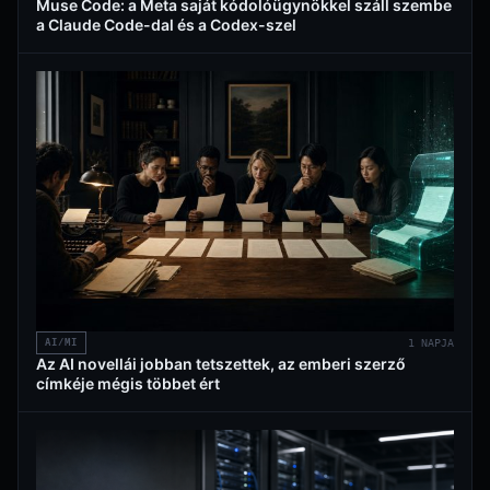
Muse Code: a Meta saját kódolóügynökkel száll szembe
a Claude Code-dal és a Codex-szel
AI/MI
1 NAPJA
Az AI novellái jobban tetszettek, az emberi szerző
címkéje mégis többet ért