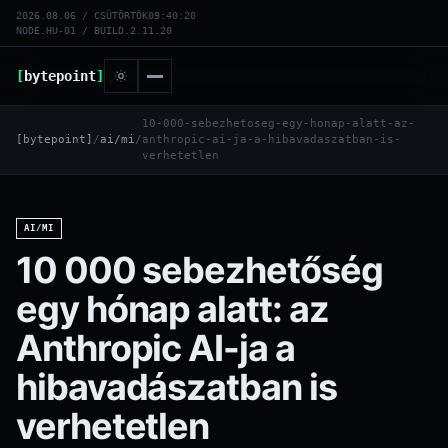
2026.08.06 / CSÜTÖRTÖK
09:40:21
NODE.HU-01 / BUILD.2.11.20
[
bytepoint
]
10-000-sebezhetoseg-egy-honap-alatt-az-
[bytepoint]
/
ai/mi
/
anthropic-ai-ja-a-hibavadaszatban-is-
verhetetlen
AI/MI
10 000 sebezhetőség
egy hónap alatt: az
Anthropic AI-ja a
hibavadászatban is
verhetetlen