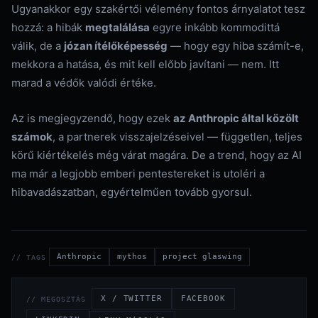
Ugyanakkor egy szakértői vélemény fontos árnyalatot tesz
hozzá: a hibák
megtalálása
egyre inkább kommodittá
válik, de a
józan ítélőképesség
— hogy egy hiba számít-e,
mekkora a hatása, és mit kell előbb javítani — nem. Itt
marad a védők valódi értéke.
Az is megjegyzendő, hogy ezek
az Anthropic által közölt
számok
, a partnerek visszajelzéseivel — független, teljes
körű kiértékelés még várat magára. De a trend, hogy az AI
ma már a legjobb emberi pentestereket is utoléri a
hibavadászatban, egyértelműen tovább gyorsul.
Anthropic
mythos
project glaswing
// TAGS
X / TWITTER
FACEBOOK
// MEGOSZTÁS