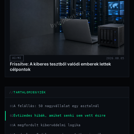
AI/MI
2026.08.05
Frissítve: A kiberes tesztből valódi emberek lettek
célpontok
TARTALOMJEGYZÉK
A felállás: 50 nagyvállalat egy asztalnál
01
Évtizedes hibák, amiket senki sem vett észre
02
A megfordult kibervédelmi logika
03