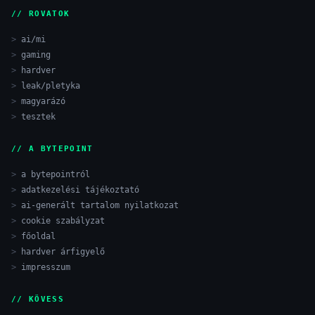
// ROVATOK
ai/mi
gaming
hardver
leak/pletyka
magyarázó
tesztek
// A BYTEPOINT
a bytepointról
adatkezelési tájékoztató
ai-generált tartalom nyilatkozat
cookie szabályzat
főoldal
hardver árfigyelő
impresszum
// KÖVESS