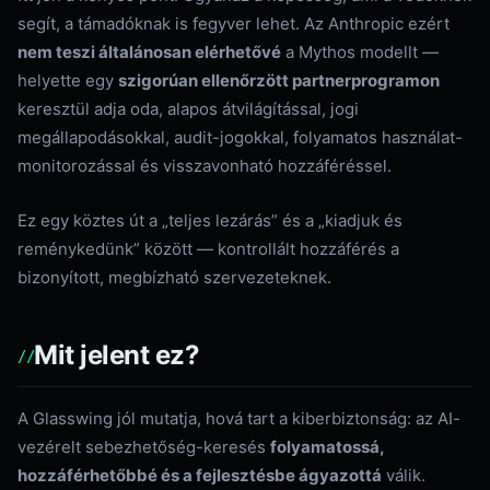
segít, a támadóknak is fegyver lehet. Az Anthropic ezért
nem teszi általánosan elérhetővé
a Mythos modellt —
helyette egy
szigorúan ellenőrzött partnerprogramon
keresztül adja oda, alapos átvilágítással, jogi
megállapodásokkal, audit-jogokkal, folyamatos használat-
monitorozással és visszavonható hozzáféréssel.
Ez egy köztes út a „teljes lezárás” és a „kiadjuk és
reménykedünk” között — kontrollált hozzáférés a
bizonyított, megbízható szervezeteknek.
Mit jelent ez?
A Glasswing jól mutatja, hová tart a kiberbiztonság: az AI-
vezérelt sebezhetőség-keresés
folyamatossá,
hozzáférhetőbbé és a fejlesztésbe ágyazottá
válik.