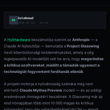
DataNomad
DA
2026.05.23 · 23:44
A
HotHardware
beszámolója szerint az
Anthropic
— a
Claude AI fejlesztője — bemutatta a
Project Glasswing
nevű kiberbiztonsági kezdeményezést, amely a cég
legképesebb AI-modelljét veti be arra, hogy
megerősítse
a kritikus szoftvereket, mielőtt a támadók ugyanezt a
technológiát fegyverként fordítanák ellenük
.
A projekt motorja a nyilvánosság számára még nem
elérhető
Claude Mythos Preview
modell — és az eddigi
eredmények önmagukért beszélnek. A Glasswing már az
első hónapjában több mint 10 000 magas és kritikus
súlyosságú zero-day sebezhetőséget tárt fel — annyit,