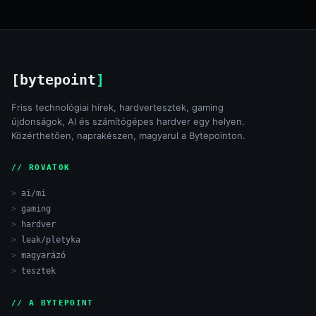
[bytepoint
]
Friss technológiai hírek, hardvertesztek, gaming
újdonságok, AI és számítógépes hardver egy helyen.
Közérthetően, naprakészen, magyarul a Bytepointon.
// ROVATOK
ai/mi
gaming
hardver
leak/pletyka
magyarázó
tesztek
// A BYTEPOINT