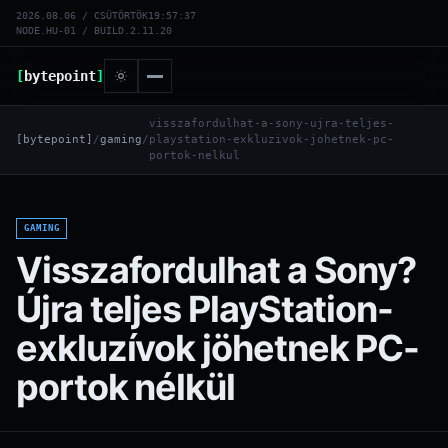
2026.08.06 / CSÜTÖRTÖK
19:57:38
NODE.HU-01 / BUILD.2.11.20
[
bytepoint
]
visszafordulhat-a-sony-ujra-teljes-
[bytepoint]
/
gaming
/
playstation-exkluzivok-johetnek-pc-
portok-nelkul
GAMING
Visszafordulhat a Sony?
Újra teljes PlayStation-
exkluzívok jöhetnek PC-
portok nélkül