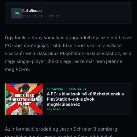
DataNomad
DA
2026.05.19 · 07:12
Úgy tűnik, a Sony komolyan újragondolhatja az elmúlt évek
PC-port stratégiáját. Több friss riport szerint a vállalat
visszatérhet a klasszikus PlayStation-exkluzivitáshoz, és a
nagy single-player játékok egy része már nem jelenne
meg PC-re.
// GAMING · 2026.04.24
A PC-s kiadások nélkülözhetetlenek a
PlayStation-exkluzívok
megtérüléséhez
olvasás →
Az információ eredetileg Jason Schreier Bloomberg-
riportjából indult, amely szerint a Sony több belső