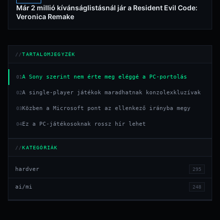
Már 2 millió kívánságlistásnál jár a Resident Evil Code:
Veronica Remake
TARTALOMJEGYZÉK
A Sony szerint nem érte meg eléggé a PC-portolás
01
A single-player játékok maradhatnak konzolexkluzívak
02
Közben a Microsoft pont az ellenkező irányba megy
03
Ez a PC-játékosoknak rossz hír lehet
04
KATEGÓRIÁK
hardver
295
ai/mi
248