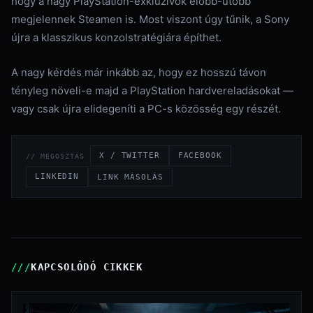
hogy a nagy PlayStation-exkluzívok előbb-utóbb
megjelennek Steamen is. Most viszont úgy tűnik, a Sony
újra a klasszikus konzolstratégiára építhet.
A nagy kérdés már inkább az, hogy ez hosszú távon
tényleg növeli-e majd a PlayStation hardvereladásokat —
vagy csak újra elidegeníti a PC-s közösség egy részét.
X / TWITTER
FACEBOOK
// MEGOSZTÁS
LINKEDIN
LINK MÁSOLÁS
KAPCSOLÓDÓ CIKKEK