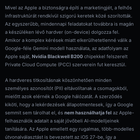
​Mivel az Apple a biztonságra építi a marketingjét, a felhős
infrastruktúrát rendkívül szigorú keretek közé szorították.
Az egyszerűbb, mindennapi feladatokat továbbra is magán
a készüléken lévő hardver (on-device) dolgozza fel.
Amikor a komplex kérések miatt elkerülhetetlenné válik a
Google-féle Gemini modell használata, az adatfolyam az
Apple saját,
Nvidia Blackwell B200
chipekkel felszerelt
Private Cloud Compute (PCC) szerverein fut keresztül.
​A hardveres titkosításnak köszönhetően minden
személyes azonosítót (PII) eltávolítanak a csomagokból,
mielőtt azok elérnék a Google hálózatát. A szerződés
kiköti, hogy a lekérdezések állapotmentesek, így a Google
semmit sem tárolhat el, és
nem használhatja fel
az Apple-
felhasználók adatait a saját jövőbeli AI-modelljeinek
tanítására. Az Apple emellett egy rugalmas, több-modelles
útvonalválasztást is bevezetett az iOS 27-be, így a