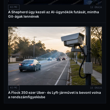
AI/MI
13 ÓRÁJA
A Shepherd úgy kezeli az AI-ügynökök futását, mintha
Git-ágak lennének
AI/MI
15 ÓRÁJA
A Flock 350 ezer Uber- és Lyft-járművet is bevont volna
a rendszámfigyelésbe