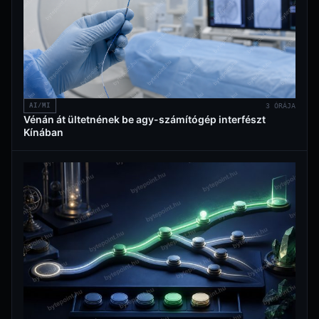
AI/MI
3 ÓRÁJA
Vénán át ültetnének be agy-számítógép interfészt
Kínában