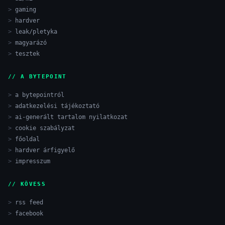
gaming
hardver
leak/pletyka
magyarázó
tesztek
// A BYTEPOINT
a bytepointról
adatkezelési tájékoztató
ai-generált tartalom nyilatkozat
cookie szabályzat
főoldal
hardver árfigyelő
impresszum
// KÖVESS
rss feed
facebook