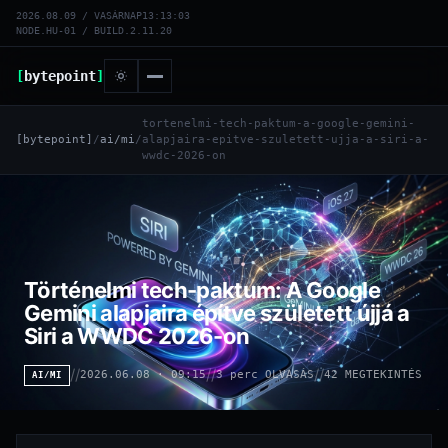
2026.08.09 / VASÁRNAP
13:13:03
NODE.HU-01 / BUILD.2.11.20
[
bytepoint
]
tortenelmi-tech-paktum-a-google-gemini-
[bytepoint]
/
ai/mi
/
alapjaira-epitve-szuletett-ujja-a-siri-a-
wwdc-2026-on
Történelmi tech-paktum: A Google
Gemini alapjaira építve született újjá a
Siri a WWDC 2026-on
//
//
//
2026.06.08 · 09:15
3 perc OLVASÁS
42 MEGTEKINTÉS
AI/MI