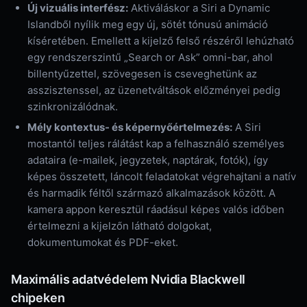
Új vizuális interfész:
Aktiváláskor a Siri a Dynamic
Islandből nyílik meg egy új, sötét tónusú animáció
kíséretében. Emellett a kijelző felső részéről lehúzható
egy rendszerszintű „Search or Ask” omni-bar, ahol
billentyűzettel, szövegesen is cseveghetünk az
asszisztenssel, az üzenetváltások előzményei pedig
szinkronizálódnak.
Mély kontextus- és képernyőértelmezés:
A Siri
mostantól teljes rálátást kap a felhasználó személyes
adataira (e-mailek, jegyzetek, naptárak, fotók), így
képes összetett, láncolt feladatokat végrehajtani a natív
és harmadik féltől származó alkalmazások között. A
kamera appon keresztül ráadásul képes valós időben
értelmezni a kijelzőn látható dolgokat,
dokumentumokat és PDF-eket.
​Maximális adatvédelem Nvidia Blackwell
chipeken