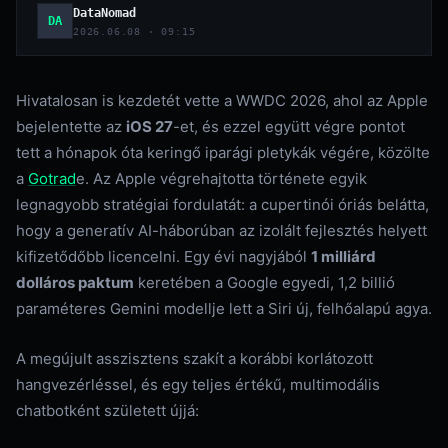
DataNomad
DA
2026.06.08 · 09:15
Hivatalosan is kezdetét vette a WWDC 2026, ahol az Apple
bejelentette az
iOS 27
-et, és ezzel együtt végre pontot
tett a hónapok óta keringő iparági pletykák végére, közölte
a
Gotrad
e. Az Apple végrehajtotta története egyik
legnagyobb stratégiai fordulatát: a cupertinói óriás belátta,
hogy a generatív AI-háborúban az izolált fejlesztés helyett
kifizetődőbb licencelni. Egy évi nagyjából
1 milliárd
dolláros paktum
keretében a Google egyedi, 1,2 billió
paraméteres Gemini modellje lett a Siri új, felhőalapú agya.
​A megújult asszisztens szakít a korábbi korlátozott
hangvezérléssel, és egy teljes értékű, multimodális
chatbotként született újjá: