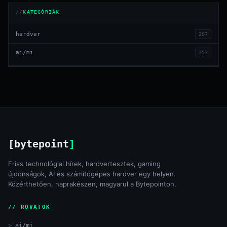
KATEGÓRIÁK
hardver
297
ai/mi
257
[bytepoint
]
Friss technológiai hírek, hardvertesztek, gaming
újdonságok, AI és számítógépes hardver egy helyen.
Közérthetően, naprakészen, magyarul a Bytepointon.
// ROVATOK
ai/mi