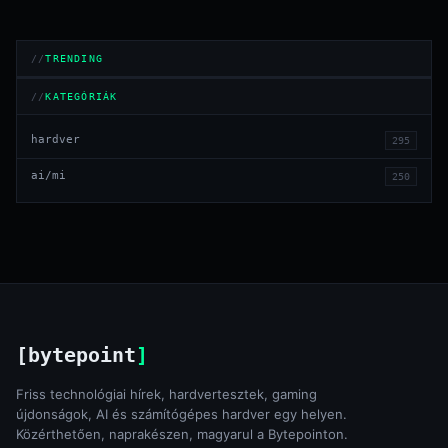
TRENDING
KATEGÓRIÁK
hardver
295
ai/mi
250
[bytepoint
]
Friss technológiai hírek, hardvertesztek, gaming
újdonságok, AI és számítógépes hardver egy helyen.
Közérthetően, naprakészen, magyarul a Bytepointon.