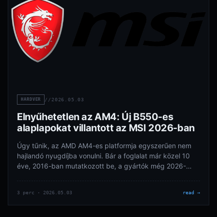
HARDVER
//
2026.05.03
Elnyűhetetlen az AM4: Új B550-es
alaplapokat villantott az MSI 2026-ban
Úgy tűnik, az AMD AM4-es platformja egyszerűen nem
hajlandó nyugdíjba vonulni. Bár a foglalat már közel 10
éve, 2016-ban mutatkozott be, a gyártók még 2026-
ban…
3 perc · 2026.05.03
read →