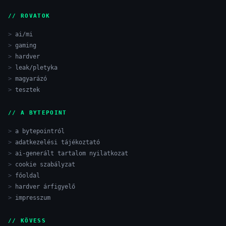
// ROVATOK
ai/mi
gaming
hardver
leak/pletyka
magyarázó
tesztek
// A BYTEPOINT
a bytepointról
adatkezelési tájékoztató
ai-generált tartalom nyilatkozat
cookie szabályzat
főoldal
hardver árfigyelő
impresszum
// KÖVESS