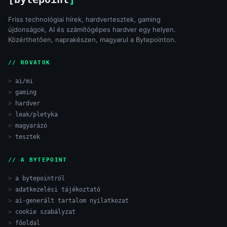
Friss technológiai hírek, hardvertesztek, gaming
újdonságok, AI és számítógépes hardver egy helyen.
Közérthetően, naprakészen, magyarul a Bytepointon.
// ROVATOK
ai/mi
gaming
hardver
leak/pletyka
magyarázó
tesztek
// A BYTEPOINT
a bytepointról
adatkezelési tájékoztató
ai-generált tartalom nyilatkozat
cookie szabályzat
főoldal