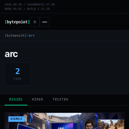
2026.08.09 / VASÁRNAP
12:47:00
NODE.HU-01 / BUILD.2.11.20
[
bytepoint
]
[bytepoint]
/
arc
arc
2
CIKK
ÖSSZES
HÍREK
TESZTEK
KIEMELT