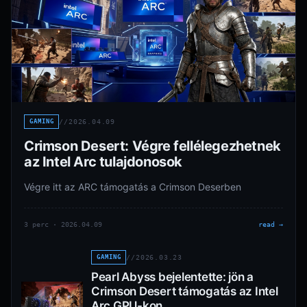
GAMING
//
2026.04.09
Crimson Desert: Végre fellélegezhetnek
az Intel Arc tulajdonosok
Végre itt az ARC támogatás a Crimson Deserben
3 perc · 2026.04.09
read →
GAMING
//
2026.03.23
Pearl Abyss bejelentette: jön a
Crimson Desert támogatás az Intel
Arc GPU-kon