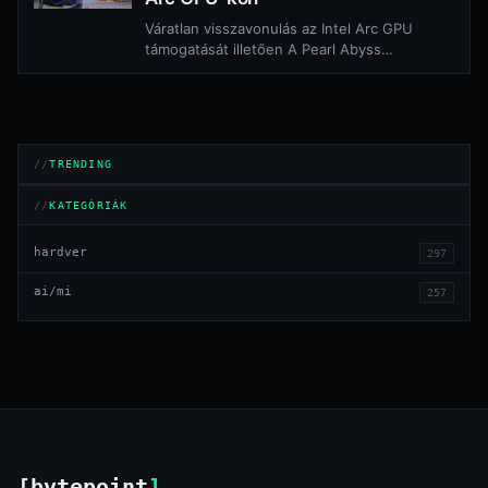
Váratlan visszavonulás az Intel Arc GPU
támogatását illetően A Pearl Abyss
fejlesztője végül beadta a derekát a
közösség nyomásának, és…
TRENDING
KATEGÓRIÁK
hardver
297
ai/mi
257
[bytepoint
]