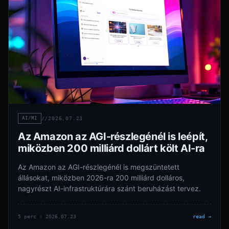
AI/MI
//
2026.07.23
Az Amazon az AGI-részlegénél is leépít,
miközben 200 milliárd dollárt költ AI-ra
Az Amazon az AGI-részlegénél is megszüntetett
állásokat, miközben 2026-ra 200 milliárd dolláros,
nagyrészt AI-infrastruktúrára szánt beruházást tervez.
5 perc · 2026.07.23
read →