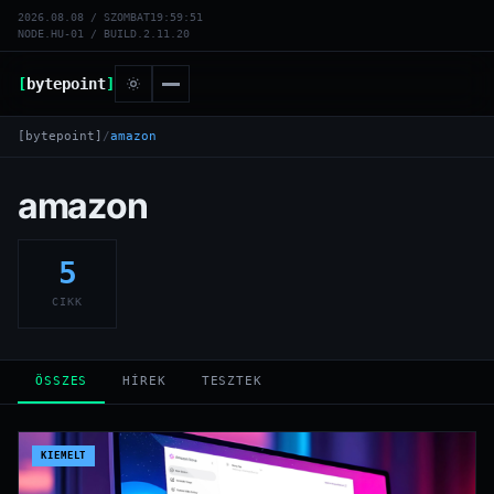
2026.08.08 / SZOMBAT
19:59:51
NODE.HU-01 / BUILD.2.11.20
[
bytepoint
]
[bytepoint]
/
amazon
amazon
5
CIKK
ÖSSZES
HÍREK
TESZTEK
KIEMELT