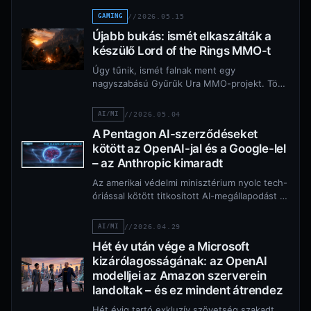
GAMING
//
2026.05.15
Újabb bukás: ismét elkaszálták a
készülő Lord of the Rings MMO-t
Úgy tűnik, ismét falnak ment egy
nagyszabású Gyűrűk Ura MMO-projekt. Több
iparági forrás és a Game Rant szerint az
Amazon…
AI/MI
//
2026.05.04
A Pentagon AI-szerződéseket
kötött az OpenAI-jal és a Google-lel
– az Anthropic kimaradt
Az amerikai védelmi minisztérium nyolc tech-
óriással kötött titkosított AI-megállapodást –
a listáról azonban az Anthropic kimaradt,
miután a Pentagon ellátási…
AI/MI
//
2026.04.29
Hét év után vége a Microsoft
kizárólagosságának: az OpenAI
modelljei az Amazon szerverein
landoltak – és ez mindent átrendez
Hét évig tartó exkluzív szövetség szakadt