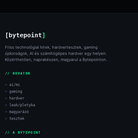
[bytepoint
]
Friss technológiai hírek, hardvertesztek, gaming
újdonságok, AI és számítógépes hardver egy helyen.
Közérthetően, naprakészen, magyarul a Bytepointon.
// ROVATOK
ai/mi
gaming
hardver
leak/pletyka
magyarázó
tesztek
// A BYTEPOINT