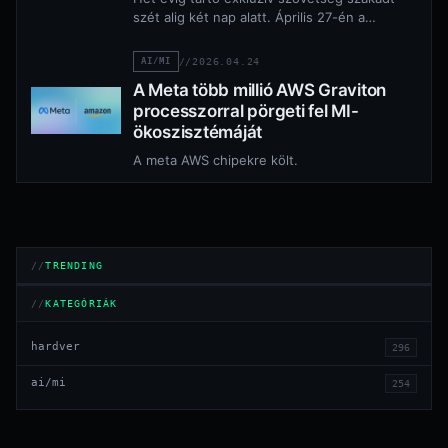
szét alig két nap alatt. Április 27-én a
Microsoft és az OpenAI közös
nyilatkozatban…
AI/MI
//
2026.04.24
A Meta több millió AWS Graviton
processzorral pörgeti fel MI-
ökoszisztémáját
A meta AWS chipekre költ.
TRENDING
KATEGÓRIÁK
hardver
296
ai/mi
254