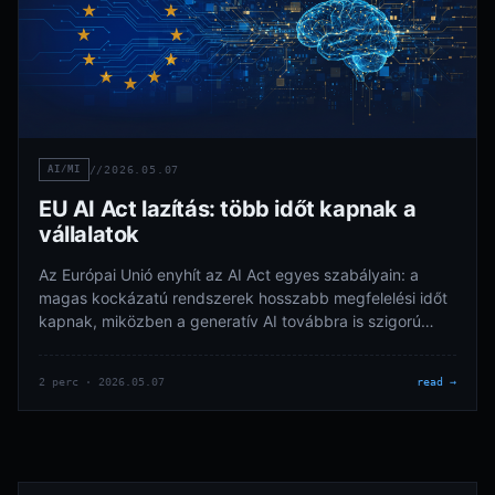
AI/MI
//
2026.05.07
EU AI Act lazítás: több időt kapnak a
vállalatok
Az Európai Unió enyhít az AI Act egyes szabályain: a
magas kockázatú rendszerek hosszabb megfelelési időt
kapnak, miközben a generatív AI továbbra is szigorú
kontroll alatt marad.
2 perc · 2026.05.07
read →