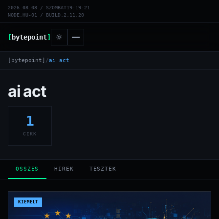
2026.08.08 / SZOMBAT
19:19:21
NODE.HU-01 / BUILD.2.11.20
[
bytepoint
]
[bytepoint]
/
ai act
ai act
1
CIKK
ÖSSZES
HÍREK
TESZTEK
KIEMELT