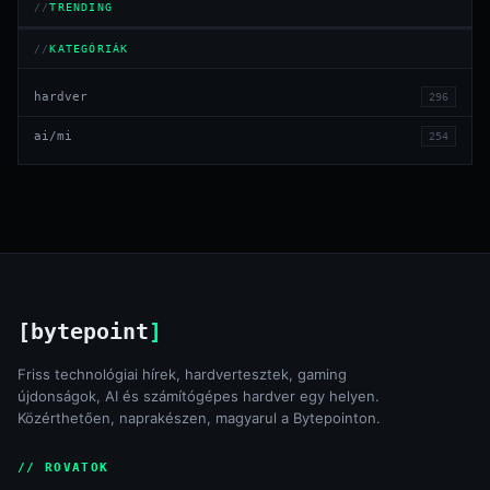
TRENDING
KATEGÓRIÁK
hardver
296
ai/mi
254
[bytepoint
]
Friss technológiai hírek, hardvertesztek, gaming
újdonságok, AI és számítógépes hardver egy helyen.
Közérthetően, naprakészen, magyarul a Bytepointon.
// ROVATOK