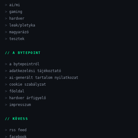
ai/mi
gaming
hardver
leak/pletyka
magyarázó
tesztek
// A BYTEPOINT
a bytepointról
adatkezelési tájékoztató
ai-generált tartalom nyilatkozat
cookie szabályzat
főoldal
hardver árfigyelő
impresszum
// KÖVESS
rss feed
facebook