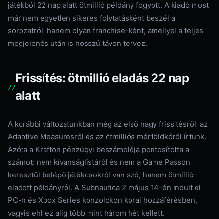
játékból 22 nap alatt ötmillió példány fogyott. A kiadó most
már nem egyetlen sikeres folytatásként beszél a
sorozatról, hanem olyan franchise-ként, amellyel a teljes
megjelenés után is hosszú távon tervez.
Frissítés: ötmillió eladás 22 nap
alatt
A korábbi változatunkban még az első nagy frissítésről, az
Adaptive Measuresről és az ötmilliós mérföldkőről írtunk.
Azóta a Krafton pénzügyi beszámolója pontosította a
számot: nem kívánságlistáról és nem a Game Passon
keresztül belépő játékosokról van szó, hanem ötmillió
eladott példányról. A Subnautica 2 május 14-én indult el
PC-n és Xbox Series konzolokon korai hozzáférésben,
vagyis ehhez alig több mint három hét kellett.