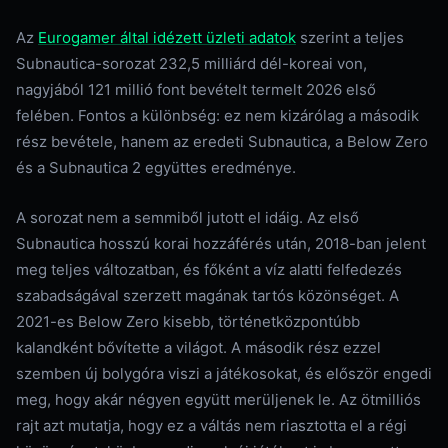
Az
Eurogamer által idézett üzleti adatok
szerint a teljes
Subnautica-sorozat 232,5 milliárd dél-koreai von,
nagyjából 121 millió font bevételt termelt 2026 első
felében. Fontos a különbség: ez nem kizárólag a második
rész bevétele, hanem az eredeti Subnautica, a Below Zero
és a Subnautica 2 együttes eredménye.
A sorozat nem a semmiből jutott el idáig. Az első
Subnautica hosszú korai hozzáférés után, 2018-ban jelent
meg teljes változatban, és főként a víz alatti felfedezés
szabadságával szerzett magának tartós közönséget. A
2021-es Below Zero kisebb, történetközpontúbb
kalandként bővítette a világot. A második rész ezzel
szemben új bolygóra viszi a játékosokat, és először engedi
meg, hogy akár négyen együtt merüljenek le. Az ötmilliós
rajt azt mutatja, hogy ez a váltás nem riasztotta el a régi