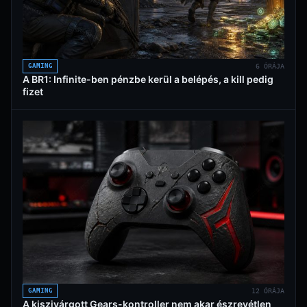
GAMING
6 ÓRÁJA
A BR1: Infinite-ben pénzbe kerül a belépés, a kill pedig
fizet
GAMING
12 ÓRÁJA
A kiszivárgott Gears-kontroller nem akar észrevétlen