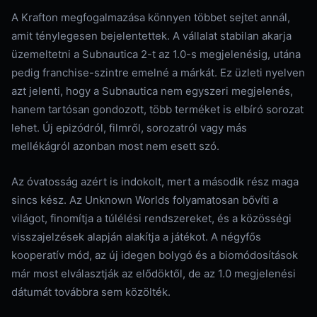
A Krafton megfogalmazása könnyen többet sejtet annál,
amit ténylegesen bejelentettek. A vállalat stabilan akarja
üzemeltetni a Subnautica 2-t az 1.0-s megjelenésig, utána
pedig franchise-szintre emelné a márkát. Ez üzleti nyelven
azt jelenti, hogy a Subnautica nem egyszeri megjelenés,
hanem tartósan gondozott, több terméket is elbíró sorozat
lehet. Új epizódról, filmről, sorozatról vagy más
mellékágról azonban most nem esett szó.
Az óvatosság azért is indokolt, mert a második rész maga
sincs kész. Az Unknown Worlds folyamatosan bővíti a
világot, finomítja a túlélési rendszereket, és a közösségi
visszajelzések alapján alakítja a játékot. A négyfős
kooperatív mód, az új idegen bolygó és a biomódosítások
már most elválasztják az elődöktől, de az 1.0 megjelenési
dátumát továbbra sem közölték.