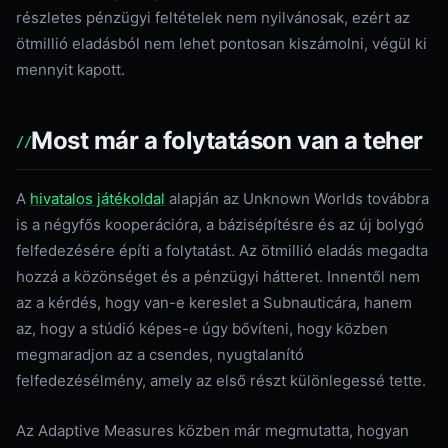
részletes pénzügyi feltételek nem nyilvánosak, ezért az
ötmillió eladásból nem lehet pontosan kiszámolni, végül ki
mennyit kapott.
Most már a folytatáson van a teher
A
hivatalos játékoldal
alapján az Unknown Worlds továbbra
is a négyfős kooperációra, a bázisépítésre és az új bolygó
felfedezésére építi a folytatást. Az ötmillió eladás megadta
hozzá a közönséget és a pénzügyi hátteret. Innentől nem
az a kérdés, hogy van-e kereslet a Subnauticára, hanem
az, hogy a stúdió képes-e úgy bővíteni, hogy közben
megmaradjon az a csendes, nyugtalanító
felfedezésélmény, amely az első részt különlegessé tette.
Az Adaptive Measures közben már megmutatta, hogyan