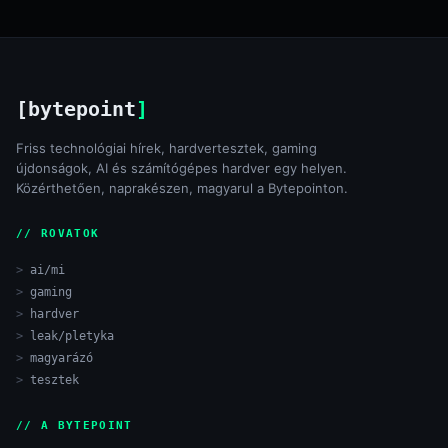
[bytepoint
]
Friss technológiai hírek, hardvertesztek, gaming
újdonságok, AI és számítógépes hardver egy helyen.
Közérthetően, naprakészen, magyarul a Bytepointon.
// ROVATOK
ai/mi
gaming
hardver
leak/pletyka
magyarázó
tesztek
// A BYTEPOINT