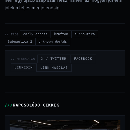
nem egy újabb szép szám lesz, hanem az, hogyan jut el a
játék a teljes megjelenésig.
early access
krafton
subnautica
// TAGS
Subnautica 2
Unknown Worlds
X / TWITTER
FACEBOOK
// MEGOSZTÁS
LINKEDIN
LINK MÁSOLÁS
KAPCSOLÓDÓ CIKKEK