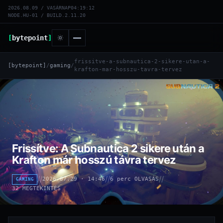
2026.08.09 / VASÁRNAP
04:19:13
NODE.HU-01 / BUILD.2.11.20
[
bytepoint
]
frissitve-a-subnautica-2-sikere-utan-a-
[bytepoint]
/
gaming
/
krafton-mar-hosszu-tavra-tervez
Frissítve: A Subnautica 2 sikere után a
Krafton már hosszú távra tervez
//
//
//
2026.07.29 · 14:46
6 perc OLVASÁS
GAMING
32 MEGTEKINTÉS