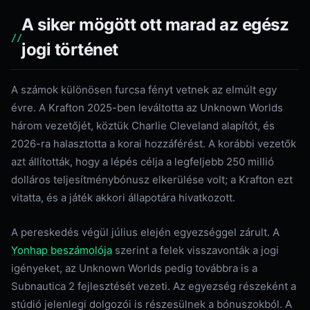
A siker mögött ott marad az egész
jogi történet
A számok különösen furcsa fényt vetnek az elmúlt egy
évre. A Krafton 2025-ben leváltotta az Unknown Worlds
három vezetőjét, köztük Charlie Cleveland alapítót, és
2026-ra halasztotta a korai hozzáférést. A korábbi vezetők
azt állították, hogy a lépés célja a legfeljebb 250 millió
dolláros teljesítménybónusz elkerülése volt; a Krafton ezt
vitatta, és a játék akkori állapotára hivatkozott.
A pereskedés végül július elején egyezséggel zárult. A
Yonhap beszámolója
szerint a felek visszavonták a jogi
igényeket, az Unknown Worlds pedig továbbra is a
Subnautica 2 fejlesztését vezeti. Az egyezség részeként a
stúdió jelenlegi dolgozói is részesülnek a bónuszokból. A