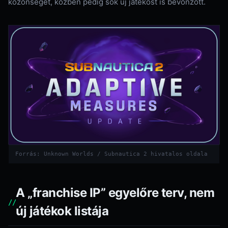
közönséget, közben pedig sok új játékost is bevonzott.
Forrás: Unknown Worlds / Subnautica 2 hivatalos oldala
A „franchise IP” egyelőre terv, nem
új játékok listája