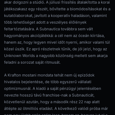
akar dolgozni a stúdió. A júliusi frissítés átalakította a korai
játékszakasz egy részét, bővítette a biomódosításokat és a
kutatólaborokat, javított a kooperatív haladáson, valamint
több lehetőséget adott a veszélyes élőlények
feltartóztatására. A Subnautica továbbra sem vált
hagyományos akciójátékká: a cél nem az óceán kiirtása,
hanem az, hogy legyen mivel időt nyerni, amikor valami túl
közel úszik. Ez apró részletnek tűnik, de jól jelzi, hogy az
Unknown Worlds a nagyobb közönség mellett sem akarja
feladni a sorozat saját ritmusát.
A Krafton mostani mondata tehát nem új epizódok
hivatalos bejelentése, de több egyszerű vállalati
optimizmusnál. A kiadó a saját pénzügyi jelentésében
nevezte hosszú távú franchise-nak a Subnauticát,
közvetlenül azután, hogy a második rész 22 nap alatt
átlépte az ötmilliós eladást. A következő valódi próba már