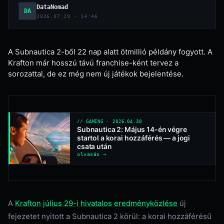
DataNomad
DA
2026.07.29 · 14:46
A Subnautica 2-ből 22 nap alatt ötmillió példány fogyott. A
Krafton már hosszú távú franchise-ként tervez a
sorozattal, de ez még nem új játékok bejelentése.
// GAMING · 2026.04.30
Subnautica 2: Május 14-én végre
startol a korai hozzáférés — a jogi
csata után
olvasás →
A
Krafton július 29-i hivatalos eredményközlése
új
fejezetet nyitott a Subnautica 2 körül: a korai hozzáférésű