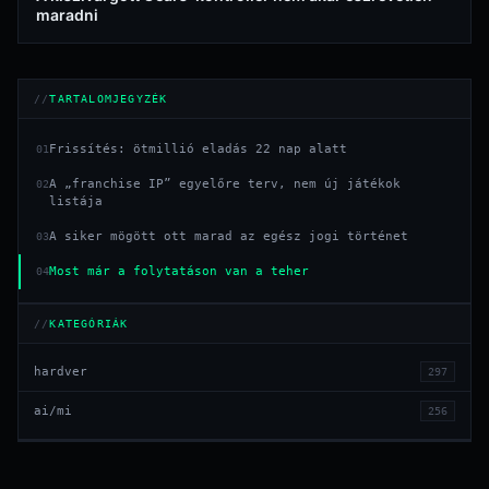
maradni
TARTALOMJEGYZÉK
Frissítés: ötmillió eladás 22 nap alatt
01
A „franchise IP” egyelőre terv, nem új játékok
02
listája
A siker mögött ott marad az egész jogi történet
03
Most már a folytatáson van a teher
04
KATEGÓRIÁK
hardver
297
ai/mi
256