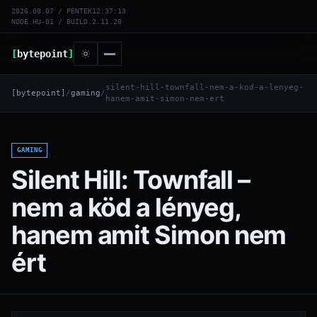
2026.08.07 / PÉNTEK
12:37:14
NODE.HU-01 / BUILD.2.11.20
[
bytepoint
]
silent-hill-townfall-nem-a-kod-a-lenyeg-
[bytepoint]
/
gaming
/
hanem-amit-simon-nem-ert
GAMING
Silent Hill: Townfall –
nem a köd a lényeg,
hanem amit Simon nem
ért