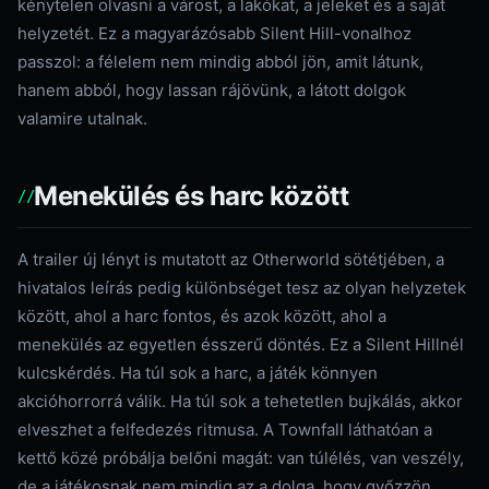
kénytelen olvasni a várost, a lakókat, a jeleket és a saját
helyzetét. Ez a magyarázósabb Silent Hill-vonalhoz
passzol: a félelem nem mindig abból jön, amit látunk,
hanem abból, hogy lassan rájövünk, a látott dolgok
valamire utalnak.
Menekülés és harc között
A trailer új lényt is mutatott az Otherworld sötétjében, a
hivatalos leírás pedig különbséget tesz az olyan helyzetek
között, ahol a harc fontos, és azok között, ahol a
menekülés az egyetlen ésszerű döntés. Ez a Silent Hillnél
kulcskérdés. Ha túl sok a harc, a játék könnyen
akcióhorrorrá válik. Ha túl sok a tehetetlen bujkálás, akkor
elveszhet a felfedezés ritmusa. A Townfall láthatóan a
kettő közé próbálja belőni magát: van túlélés, van veszély,
de a játékosnak nem mindig az a dolga, hogy győzzön.