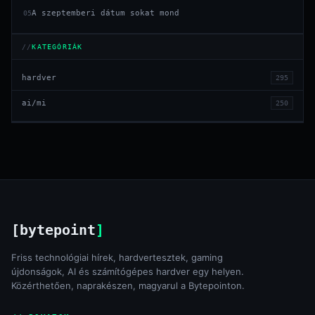
A szeptemberi dátum sokat mond
05
KATEGÓRIÁK
hardver
295
ai/mi
250
[bytepoint
]
Friss technológiai hírek, hardvertesztek, gaming
újdonságok, AI és számítógépes hardver egy helyen.
Közérthetően, naprakészen, magyarul a Bytepointon.