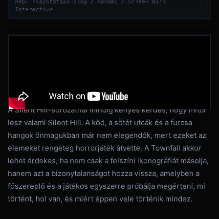
Kép: PlayStation Blog / Konami / Screen Burn
Interactive
A Silent Hill nem csak egy
városnév
A Silent Hill-sorozatnál mindig kényes kérdés, hogy mitől
lesz valami Silent Hill. A köd, a sötét utcák és a furcsa
hangok önmagukban már nem elegendők, mert ezeket az
elemeket rengeteg horrorjáték átvette. A Townfall akkor
lehet érdekes, ha nem csak a felszíni ikonográfiát másolja,
hanem azt a bizonytalanságot hozza vissza, amelyben a
főszereplő és a játékos egyszerre próbálja megérteni, mi
történt, hol van, és miért éppen vele történik mindez.