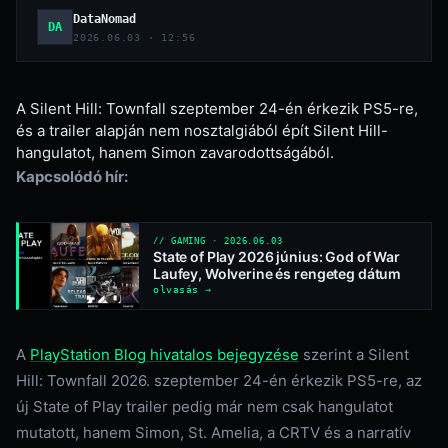
DataNomad
DA
2026.06.03 · 12:56
A Silent Hill: Townfall szeptember 24-én érkezik PS5-re,
és a trailer alapján nem nosztalgiából épít Silent Hill-
hangulatot, hanem Simon zavarodottságából.
Kapcsolódó hír:
// GAMING · 2026.06.03
State of Play 2026 június: God of War
Laufey, Wolverine és rengeteg dátum
olvasás →
A
PlayStation Blog hivatalos bejegyzése
szerint a Silent
Hill: Townfall 2026. szeptember 24-én érkezik PS5-re, az
új State of Play trailer pedig már nem csak hangulatot
mutatott, hanem Simon, St. Amelia, a CRTV és a narratív