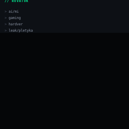
// ROVATOK
ai/mi
gaming
hardver
leak/pletyka
magyarázó
tesztek
// A BYTEPOINT
a bytepointról
adatkezelési tájékoztató
ai-generált tartalom nyilatkozat
cookie szabályzat
főoldal
hardver árfigyelő
impresszum
// KÖVESS
rss feed