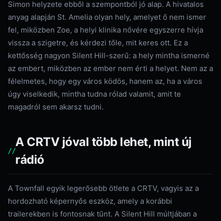
Simon helyzete ebből a szempontból jó alap. A hivatalos
anyag alapján St. Amelia olyan hely, amelyet ő nem ismer
fel, miközben Zoe, a helyi klinika nővére egyszerre hívja
vissza a szigetre, és kérdezi tőle, mit keres ott. Ez a
kettősség nagyon Silent Hill-szerű: a hely mintha ismerné
az embert, miközben az ember nem érti a helyet. Nem az a
félelmetes, hogy egy város ködös, hanem az, ha a város
úgy viselkedik, mintha tudna rólad valamit, amit te
magadról sem akarsz tudni.
A CRTV jóval több lehet, mint új
rádió
A Townfall egyik legerősebb ötlete a CRTV, vagyis az a
hordozható képernyős eszköz, amely a korábbi
trailerekben is fontosnak tűnt. A Silent Hill múltjában a