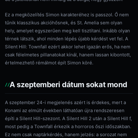
Ez a megközelítés Simon karakteréhez is passzol. Ő nem
tűnik klasszikus akcióhősnek, és St. Amelia sem olyan
hely, amelyet egyszerűen meg kell tisztítani. Inkább olyan
térnek látszik, ahol minden lépés újabb kérdést vet fel. A
Silent Hill: Townfall ezért akkor lehet igazán erős, ha nem
csak félelmetes pillanatokat kínál, hanem lassan kibontott,
értelmezhető rémálmot épít Simon köré.
A szeptemberi dátum sokat mond
A szeptember 24-i megjelenés azért is érdekes, mert a
Konami az elmúlt években láthatóan újra rendszeresen
építi a Silent Hill-szezont. A Silent Hill 2 után a Silent Hill f,
most pedig a Townfall érkezik a horroros őszi időszakban.
Ez nem csak naptárkérdés, hanem jelzés: a sorozat nem