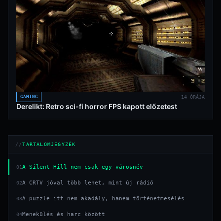
GAMING
14 ÓRÁJA
Derelikt: Retro sci-fi horror FPS kapott előzetest
TARTALOMJEGYZÉK
A Silent Hill nem csak egy városnév
01
A CRTV jóval több lehet, mint új rádió
02
A puzzle itt nem akadály, hanem történetmesélés
03
Menekülés és harc között
04