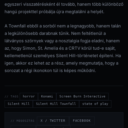
egyszeri visszatérésként él tovább, hanem több különböző
hangú projekttel próbálja újra megtalálni a helyét.
A Townfall ebből a sorból nem a legnagyobb, hanem talán
a legkülönösebb darabnak tűnik. Nem feltétlenül a
látványos szörnyek vagy a nosztalgia fogja eladni, hanem
az, hogy Simon, St. Amelia és a CRTV körül tud-e saját,
kellemetlenül személyes Silent Hill-történetet építeni. Ha
igen, akkor ez lehet az a rész, amely megmutatja, hogy a
sorozat a régi ikonokon túl is képes működni.
horror
Konami
Screen Burn Interactive
// TAGS
Silent Hill
Silent Hill Townfall
state of play
X / TWITTER
FACEBOOK
// MEGOSZTÁS