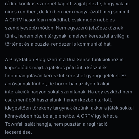
rádió ikonikus szerepet kapott: zajjal jelezte, hogy valami
nincs rendben, de közben nem magyarázott meg semmit.
A CRTV hasonlóan működhet, csak modernebb és
személyesebb módon. Nem egyszerű jelzőeszköznek
tűnik, hanem olyan tárgynak, amelyen keresztül a világ, a
történet és a puzzle-rendszer is kommunikálhat.
A PlayStation Blog szerint a DualSense funkciókhoz is
kapcsolódik majd: a játékos például a készülék
finomhangolásán keresztül kereshet gyenge jeleket. Ez
apróságnak tűnhet, de horrorban az ilyen fizikai
interakciók nagyon sokat számítanak. Ha egy eszközt nem
csak menüből használunk, hanem kézben tartott,
idegesítően törékeny tárgynak érzünk, akkor a játék sokkal
könnyebben húz be a jelenetbe. A CRTV így lehet a
Townfall saját hangja, nem pusztán a régi rádió
lecserélése.