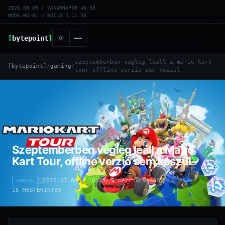
2026.08.09 / VASÁRNAP
08:46:54
NODE.HU-01 / BUILD.2.11.20
[
bytepoint
]
szeptemberben-vegleg-leall-a-mario-kart-
[bytepoint]
/
gaming
/
tour-offline-verzio-sem-keszul
Szeptemberben végleg leáll a Mario
Kart Tour, offline verzió sem készül
//
//
//
2026.07.08 · 18:25
5 perc OLVASÁS
GAMING
15 MEGTEKINTÉS