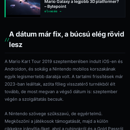
Mario Galaxy a legjobb 3D platformer?
– Bytepoint
olvasás →
A dátum már fix, a búcsú elég rövid
lesz
A Mario Kart Tour 2019 szeptemberében indult iOS-en és
Androidon, és sokáig a Nintendo mobilos korszakának
egyik legismertebb darabja volt. A tartalmi frissítések már
2023-ban leálltak, azóta főleg visszatérő turnékból élt
tovább, de most megvan a végső dátum is: szeptember
végén a szolgáltatás becsuk.
A Nintendo szövege szűkszavú, de egyértelmű.
Megköszöni a játékosok támogatását, majd a külön
cikkekre irányítja őket, ahol a rubinokról és a Gold Passról