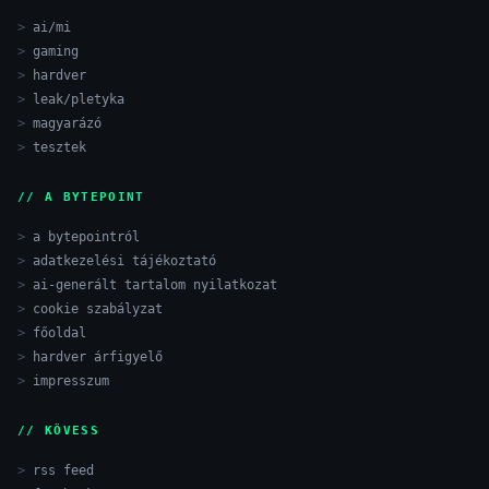
ai/mi
gaming
hardver
leak/pletyka
magyarázó
tesztek
// A BYTEPOINT
a bytepointról
adatkezelési tájékoztató
ai-generált tartalom nyilatkozat
cookie szabályzat
főoldal
hardver árfigyelő
impresszum
// KÖVESS
rss feed