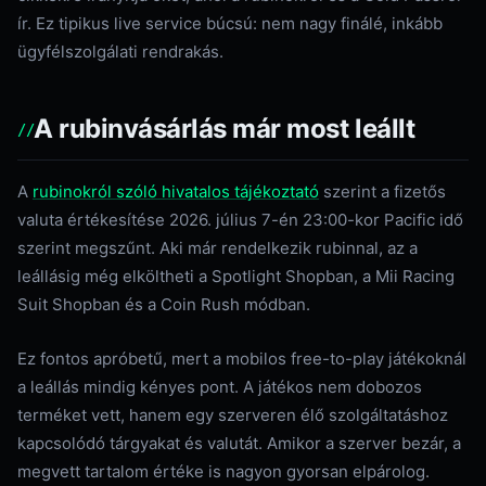
ír. Ez tipikus live service búcsú: nem nagy finálé, inkább
ügyfélszolgálati rendrakás.
A rubinvásárlás már most leállt
A
rubinokról szóló hivatalos tájékoztató
szerint a fizetős
valuta értékesítése 2026. július 7-én 23:00-kor Pacific idő
szerint megszűnt. Aki már rendelkezik rubinnal, az a
leállásig még elköltheti a Spotlight Shopban, a Mii Racing
Suit Shopban és a Coin Rush módban.
Ez fontos apróbetű, mert a mobilos free-to-play játékoknál
a leállás mindig kényes pont. A játékos nem dobozos
terméket vett, hanem egy szerveren élő szolgáltatáshoz
kapcsolódó tárgyakat és valutát. Amikor a szerver bezár, a
megvett tartalom értéke is nagyon gyorsan elpárolog.