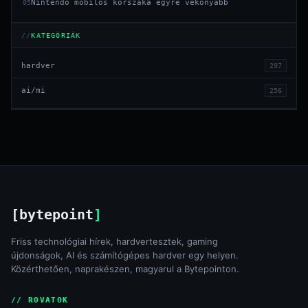
Nintendo mobilos korszaka egyre vékonyabb
05
KATEGÓRIÁK
hardver
297
ai/mi
256
[bytepoint
]
Friss technológiai hírek, hardvertesztek, gaming
újdonságok, AI és számítógépes hardver egy helyen.
Közérthetően, naprakészen, magyarul a Bytepointon.
// ROVATOK