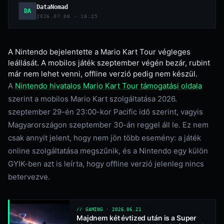
DataNomad
DA
2026.07.08 · 18:25
A Nintendo bejelentette a Mario Kart Tour végleges
leállását. A mobilos játék szeptember végén bezár, rubint
már nem lehet venni, offline verzió pedig nem készül.
A
Nintendo hivatalos Mario Kart Tour támogatási oldala
szerint a mobilos Mario Kart szolgáltatása 2026.
szeptember 29-én 23:00-kor Pacific idő szerint, vagyis
Magyarországon szeptember 30-án reggel áll le. Ez nem
csak annyit jelent, hogy nem jön több esemény: a játék
online szolgáltatása megszűnik, és a Nintendo egy külön
GYIK-ben azt is leírta, hogy offline verzió jelenleg nincs
betervezve.
// GAMING · 2026.06.21
Majdnem két évtized után is a Super