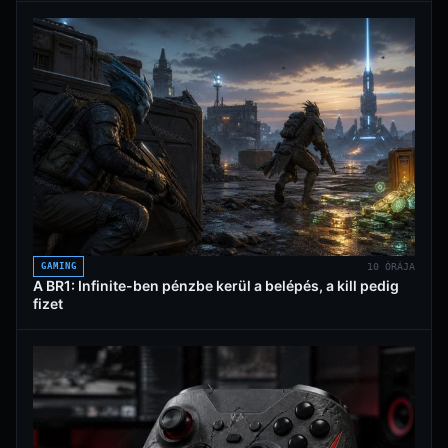
GAMING
10 ÓRÁJA
A BR1: Infinite-ben pénzbe kerül a belépés, a kill pedig
fizet