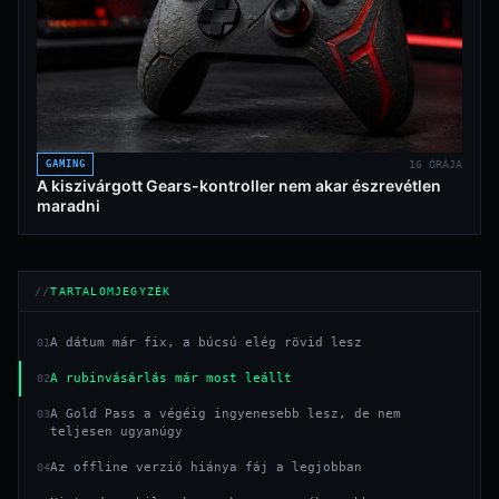
GAMING
16 ÓRÁJA
A kiszivárgott Gears-kontroller nem akar észrevétlen
maradni
TARTALOMJEGYZÉK
A dátum már fix, a búcsú elég rövid lesz
01
A rubinvásárlás már most leállt
02
A Gold Pass a végéig ingyenesebb lesz, de nem
03
teljesen ugyanúgy
Az offline verzió hiánya fáj a legjobban
04