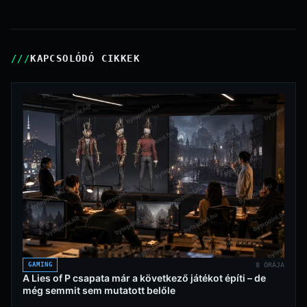
KAPCSOLÓDÓ CIKKEK
GAMING
8 ÓRÁJA
A Lies of P csapata már a következő játékot építi – de
még semmit sem mutatott belőle