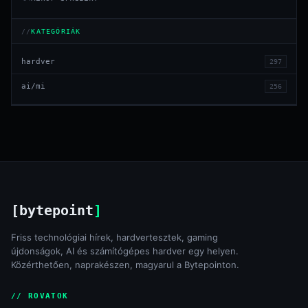
KATEGÓRIÁK
hardver
297
ai/mi
256
[bytepoint
]
Friss technológiai hírek, hardvertesztek, gaming
újdonságok, AI és számítógépes hardver egy helyen.
Közérthetően, naprakészen, magyarul a Bytepointon.
// ROVATOK