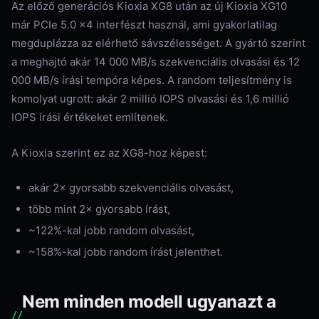
Az előző generációs Kioxia XG8 után az új Kioxia XG10
már PCIe 5.0 x4 interfészt használ, ami gyakorlatilag
megduplázza az elérhető sávszélességet. A gyártó szerint
a meghajtó akár 14 000 MB/s szekvenciális olvasási és 12
000 MB/s írási tempóra képes. A random teljesítmény is
komolyat ugrott: akár 2 millió IOPS olvasási és 1,6 millió
IOPS írási értékeket említenek.
A Kioxia szerint ez az XG8-hoz képest:
akár 2× gyorsabb szekvenciális olvasást,
több mint 2× gyorsabb írást,
~122%-kal jobb random olvasást,
~158%-kal jobb random írást jelenthet.
Nem minden modell ugyanazt a