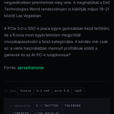
negyedévében jelenhetnek meg vele. A meghajtókat a Dell
Technologies World rendezvényen is kiállítják május 18–21
között Las Vegasban.
A PCIe 5.0-s SSD-k piaca egyre gyorsabban kezd telítődni,
de a Kioxia most egyértelműen megpróbál
visszakapaszkodni a felső kategóriába. A kérdés már csak
az: a valós használatban mennyit profitálnak ebből a
gamerek és az AI-PC-k tulajdonosai?
Forrás:
servethehome
kioxia
m.2 ssd
pcie 5.0
xg10
// TAGS
X / TWITTER
FACEBOOK
// MEGOSZTÁS
LINKEDIN
LINK MÁSOLÁS