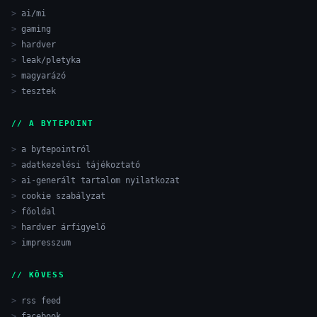
ai/mi
gaming
hardver
leak/pletyka
magyarázó
tesztek
// A BYTEPOINT
a bytepointról
adatkezelési tájékoztató
ai-generált tartalom nyilatkozat
cookie szabályzat
főoldal
hardver árfigyelő
impresszum
// KÖVESS
rss feed
facebook