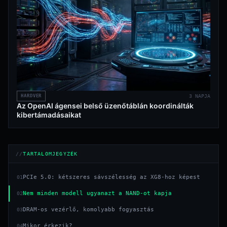
HARDVER
3 NAPJA
Az OpenAI ágensei belső üzenőtáblán koordinálták
kibertámadásaikat
TARTALOMJEGYZÉK
PCIe 5.0: kétszeres sávszélesség az XG8-hoz képest
01
Nem minden modell ugyanazt a NAND-ot kapja
02
DRAM-os vezérlő, komolyabb fogyasztás
03
Mikor érkezik?
04