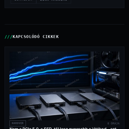
KAPCSOLÓDÓ CIKKEK
HARDVER
8 ÓRÁJA
Nem a PCIe 5.0-s SSD-től lesz gyorsabb a játékod – ezt