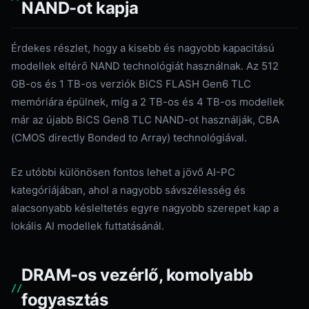
NAND-ot kapja
Érdekes részlet, hogy a kisebb és nagyobb kapacitású
modellek eltérő NAND technológiát használnak. Az 512
GB-os és 1 TB-os verziók BiCS FLASH Gen6 TLC
memóriára épülnek, míg a 2 TB-os és 4 TB-os modellek
már az újabb BiCS Gen8 TLC NAND-ot használják, CBA
(CMOS directly Bonded to Array) technológiával.
Ez utóbbi különösen fontos lehet a jövő AI-PC
kategóriájában, ahol a nagyobb sávszélesség és
alacsonyabb késleltetés egyre nagyobb szerepet kap a
lokális AI modellek futtatásánál.
DRAM-os vezérlő, komolyabb
fogyasztás