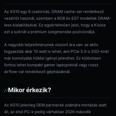
Az XG10 egy 8 csatornás, DRAM cache-sel rendelkező
vezérlőt használ, szemben a BG8 és EG7 modellek DRAM-
less kialakításával. Ez egyértelműen jelzi, hogy a Kioxia
ezt a szériát a prémium szegmensbe pozicionálja.
A nagyobb teljesítménynek viszont ára van: az aktív
fogyasztás akár 10 watt is lehet, ami PCIe 5.0-s SSD-knél
már komolyabb hűtési igényt jelenthet. Ez különösen
fontos lehet kompakt gamer laptopoknál vagy rossz
airflow-val rendelkező gépházaknál.
Mikor érkezik?
Az XG10 jelenleg OEM partnerek számára mintázás alatt
áll, az első PC-k pedig várhatóan 2026 második