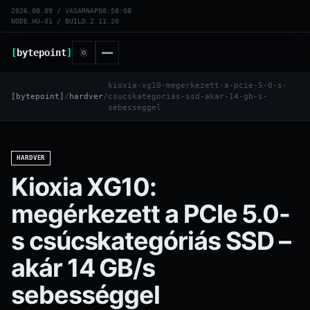
2026.08.09 / VASÁRNAP
08:58:08
NODE.HU-01 / BUILD.2.11.20
[
bytepoint
]
kioxia-xg10-megerkezett-a-pcie-5-0-s-
[bytepoint]
/
hardver
/
csucskategorias-ssd-akar-14-gb-s-
sebesseggel
HARDVER
Kioxia XG10:
megérkezett a PCIe 5.0-
s csúcskategóriás SSD –
akár 14 GB/s
sebességgel