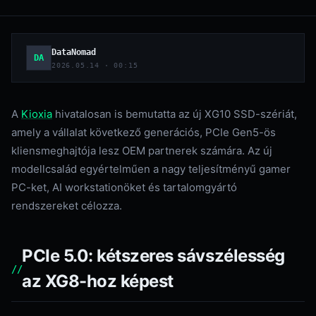
DataNomad
DA
2026.05.14 · 00:15
A
Kioxia
hivatalosan is bemutatta az új XG10 SSD-szériát,
amely a vállalat következő generációs, PCIe Gen5-ös
kliensmeghajtója lesz OEM partnerek számára. Az új
modellcsalád egyértelműen a nagy teljesítményű gamer
PC-ket, AI workstationöket és tartalomgyártó
rendszereket célozza.
PCIe 5.0: kétszeres sávszélesség
az XG8-hoz képest