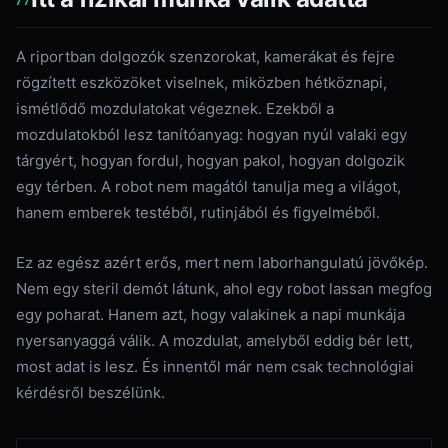
A riportban dolgozók szenzorokat, kamerákat és fejre
rögzített eszközöket viselnek, miközben hétköznapi,
ismétlődő mozdulatokat végeznek. Ezekből a
mozdulatokból lesz tanítóanyag: hogyan nyúl valaki egy
tárgyért, hogyan fordul, hogyan pakol, hogyan dolgozik
egy térben. A robot nem magától tanulja meg a világot,
hanem emberek testéből, rutinjából és figyelméből.
Ez az egész azért erős, mert nem laborhangulatú jövőkép.
Nem egy steril demót látunk, ahol egy robot lassan megfog
egy poharat. Hanem azt, hogy valakinek a napi munkája
nyersanyaggá válik. A mozdulat, amelyből eddig bér lett,
most adat is lesz. És innentől már nem csak technológiai
kérdésről beszélünk.