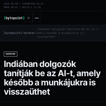
2026.08.08 / SZOMBAT
05:18:03
NODE.HU-01 / BUILD.2.11.20
[
bytepoint
]
indiaban-dolgozok-tanitjak-be-az-ai-t-
[bytepoint]
/
hardver
/
amely-kesobb-a-munkajukra-is-
visszauthet
HARDVER
Indiában dolgozók
tanítják be az AI-t, amely
később a munkájukra is
visszaüthet