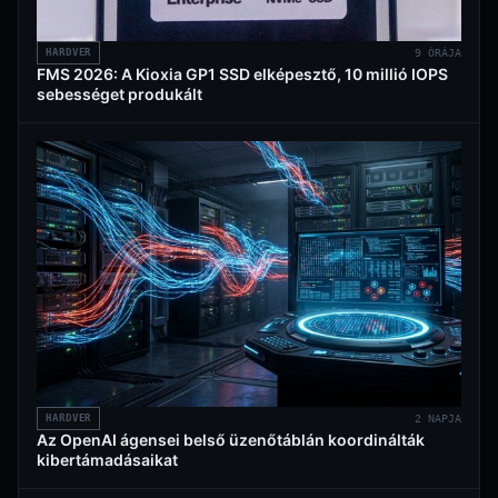
HARDVER
9 ÓRÁJA
FMS 2026: A Kioxia GP1 SSD elképesztő, 10 millió IOPS
sebességet produkált
HARDVER
2 NAPJA
Az OpenAI ágensei belső üzenőtáblán koordinálták
kibertámadásaikat