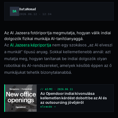
DataNomad
DA
2026.06.12 · 12:34
Az Al Jazeera fotóriportja megmutatja, hogyan válik indiai
dolgozók fizikai munkája AI-tanítóanyaggá.
Az
Al Jazeera képriportja
nem egy szokásos „az AI elveszi
a munkát” típusú anyag. Sokkal kellemetlenebb annál: azt
mutatja meg, hogyan tanítanak be indiai dolgozók olyan
robotikai és AI-rendszereket, amelyek később éppen az ő
munkájukat tehetik bizonytalanabbá.
// AI/MI · 2026.06.11
Az Opendoor indiai kivonulása
kellemetlen kérdést dobott be az AI és
az outsourcing jövőjéről
olvasás →