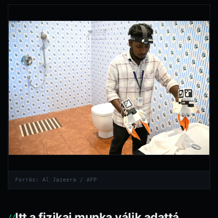
Forrás: Al Jazeera / AFP
Itt a fizikai munka válik adattá