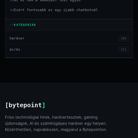
Az AI nem a semmiből lesz ügyes
02
Ezért fontosabb ez egy újabb chatbotnál
03
KATEGÓRIÁK
hardver
296
ai/mi
251
[bytepoint
]
Friss technológiai hírek, hardvertesztek, gaming
újdonságok, AI és számítógépes hardver egy helyen.
Közérthetően, naprakészen, magyarul a Bytepointon.