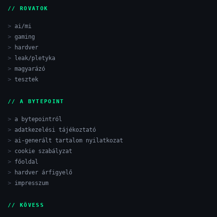
// ROVATOK
ai/mi
gaming
hardver
leak/pletyka
magyarázó
tesztek
// A BYTEPOINT
a bytepointról
adatkezelési tájékoztató
ai-generált tartalom nyilatkozat
cookie szabályzat
főoldal
hardver árfigyelő
impresszum
// KÖVESS