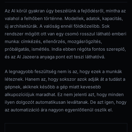
Az AI körül gyakran úgy beszélünk a fejlődésről, mintha az
valahol a felhőben történne. Modellek, adatok, kapacitás,
új architektúrák. A valóság ennél földközelibb. Sok
rendszer mögött ott van egy csomó rosszul látható emberi
munka: címkézés, ellenőrzés, mozgásrögzítés,
próbálgatás, ismétlés. India ebben régóta fontos szereplő,
és az Al Jazeera anyaga pont ezt teszi láthatóvá.
A legnagyobb feszültség nem is az, hogy ezek a munkák
léteznek. Hanem az, hogy sokszor azok adják át a tudást a
gépnek, akiknek később a gép miatt kevesebb
alkupozíciójuk maradhat. Ez nem jelenti azt, hogy minden
ilyen dolgozót automatikusan leváltanak. De azt igen, hogy
az automatizáció ára nagyon egyenlőtlenül oszlik el.