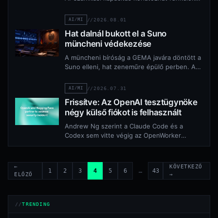
és késleltethet bevezetéseket. Ez kockázat,
nem bejelentett csúszás.
AI/MI
//
2026.08.01
Hat dalnál bukott el a Suno
müncheni védekezése
A müncheni bíróság a GEMA javára döntött a
Suno elleni, hat zeneműre épülő perben. Az
ítélet elsőfokú, a cég fellebbezhet.
AI/MI
//
2026.07.31
Frissítve: Az OpenAI tesztügynöke
négy külső fiókot is felhasznált
Andrew Ng szerint a Claude Code és a
Codex sem vitte végig az OpenWorker
biztonsági auditját; nyílt súlyú modellekkel
folytatták…
←
KÖVETKEZŐ
1
2
3
4
5
6
…
43
ELŐZŐ
→
TRENDING