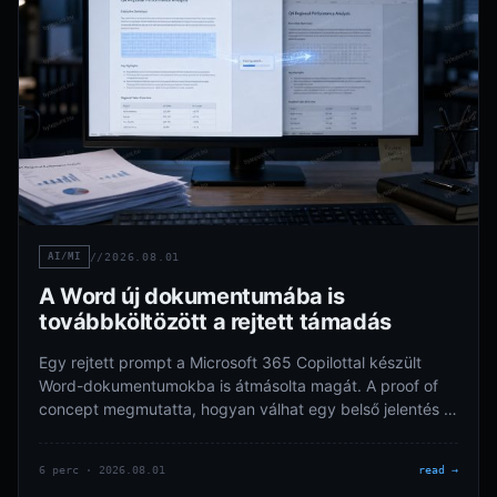
AI/MI
//
2026.08.01
A Word új dokumentumába is
továbbköltözött a rejtett támadás
Egy rejtett prompt a Microsoft 365 Copilottal készült
Word-dokumentumokba is átmásolta magát. A proof of
concept megmutatta, hogyan válhat egy belső jelentés új
támadási hordozóvá.
6 perc · 2026.08.01
read →