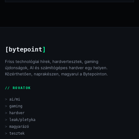
[bytepoint
]
Friss technológiai hírek, hardvertesztek, gaming
újdonságok, AI és számítógépes hardver egy helyen.
Közérthetően, naprakészen, magyarul a Bytepointon.
// ROVATOK
ai/mi
gaming
hardver
leak/pletyka
magyarázó
tesztek