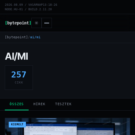
2026.08.09 / VASÁRNAP
13:18:26
NODE.HU-01 / BUILD.2.11.20
[
bytepoint
]
[bytepoint]
/
ai/mi
AI/MI
257
CIKK
ÖSSZES
HÍREK
TESZTEK
KIEMELT