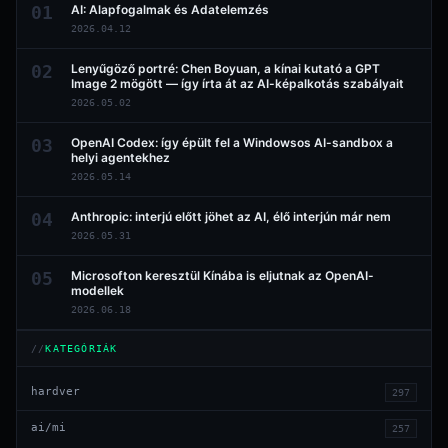
01
AI: Alapfogalmak és Adatelemzés
2026.04.12
02
Lenyűgöző portré: Chen Boyuan, a kínai kutató a GPT
Image 2 mögött — így írta át az AI-képalkotás szabályait
2026.05.02
03
OpenAI Codex: így épült fel a Windowsos AI-sandbox a
helyi agentekhez
2026.05.14
04
Anthropic: interjú előtt jöhet az AI, élő interjún már nem
2026.05.31
05
Microsofton keresztül Kínába is eljutnak az OpenAI-
modellek
2026.06.18
KATEGÓRIÁK
hardver
297
ai/mi
257