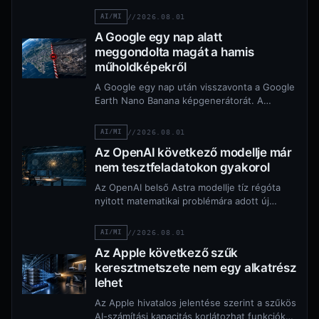
AI/MI
//
2026.08.01
A Google egy nap alatt
meggondolta magát a hamis
műholdképekről
A Google egy nap után visszavonta a Google
Earth Nano Banana képgenerátorát. A
funkció valódi helyszínekből készíthetett
könnyen félreérthető, hamis…
AI/MI
//
2026.08.01
Az OpenAI következő modellje már
nem tesztfeladatokon gyakorol
Az OpenAI belső Astra modellje tíz régóta
nyitott matematikai problémára adott új
eredményt. A bizonyítások és Lean-
tanúsítványaik nyilvánosak, a független…
AI/MI
//
2026.08.01
Az Apple következő szűk
keresztmetszete nem egy alkatrész
lehet
Az Apple hivatalos jelentése szerint a szűkös
AI-számítási kapacitás korlátozhat funkciókat