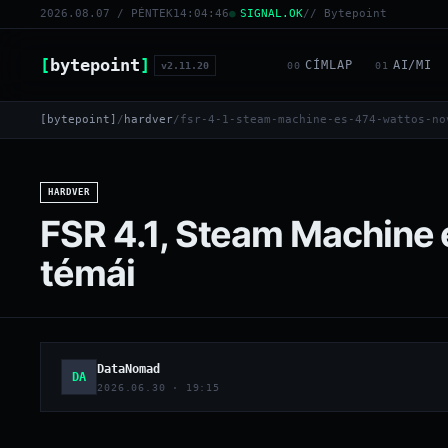
2026.08.07 / PÉNTEK
14:04:47
SIGNAL.OK
// Bytepoint
[
bytepoint
]
CÍMLAP
AI/MI
v2.11.20
00
01
[bytepoint]
/
hardver
/
fsr-4-1-steam-machine-es-474-wattos-no
HARDVER
FSR 4.1, Steam Machine 
témái
DataNomad
DA
2026.06.30 · 19:15