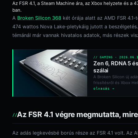
Az FSR 4.1, a Steam Machine ára, az Xbox helyzete és a 4
ban.
A
Broken Silicon 368
két órája alatt az AMD FSR 4.1-
474 wattos Nova Lake-pletykáig jutott a beszélgetés
témánál már vannak hivatalos adatok, más részek vis
// GAMING · 2026.06.
Zen 6, RDNA 5 és
szálai
A Broken Silicon új ad
frissítésről és Xbox Hel
olvasás →
Az FSR 4.1 végre megmutatta, mir
Az adás legkevésbé borús része az FSR 4.1 volt. Az 