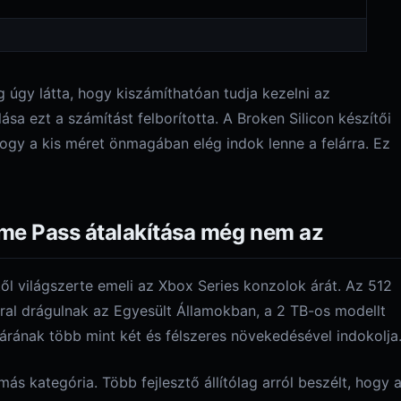
8
 úgy látta, hogy kiszámíthatóan tudja kezelni az
sa ezt a számítást felborította. A Broken Silicon készítői
, hogy a kis méret önmagában elég indok lenne a felárra. Ez
ame Pass átalakítása még nem az
től világszerte emeli az Xbox Series konzolok árát. Az 512
rral drágulnak az Egyesült Államokban, a 2 TB-os modellt
y árának több mint két és félszeres növekedésével indokolja
 kategória. Több fejlesztő állítólag arról beszélt, hogy 