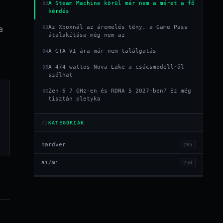
A Steam Machine körül már nem a méret a fő
02
kérdés
a
Az Xboxnál az áremelés tény, a Game Pass
03
átalakítása még nem az
A GTA VI ára már nem találgatás
04
A 474 wattos Nova Lake a csúcsmodellről
05
szólhat
Zen 6 7 GHz-en és RDNA 5 2027-ben? Ez még
06
tisztán pletyka
KATEGÓRIÁK
hardver
295
ai/mi
250