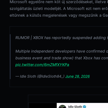
Microsoft egyelőre nem köt új szerződéseket, illetve 
szolgáltatás üzleti modelljét. A Microsoft ezt nem e
eltűnnek a külsős megjelenések vagy megszűnik a Gam
RUMOR | XBOX has reportedly suspended adding 
Multiple independent developers have confirmed dur
business event and trade show) that Xbox has com
pic.twitter.com/6mZMfXYKPa
— Idle Sloth (@IdleSloth84_)
June 28, 2026