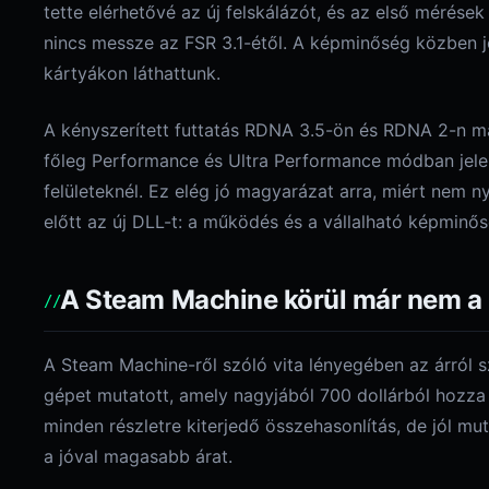
tette elérhetővé az új felskálázót, és az első méré
nincs messze az FSR 3.1-étől. A képminőség közben j
kártyákon láthattunk.
A kényszerített futtatás RDNA 3.5-ön és RDNA 2-n má
főleg Performance és Ultra Performance módban jelen
felületeknél. Ez elég jó magyarázat arra, miért nem 
előtt az új DLL-t: a működés és a vállalható képmin
A Steam Machine körül már nem a 
A Steam Machine-ről szóló vita lényegében az árról 
gépet mutatott, amely nagyjából 700 dollárból hozza
minden részletre kiterjedő összehasonlítás, de jól mu
a jóval magasabb árat.