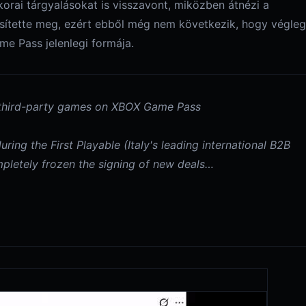
korai tárgyalásokat is visszavont, miközben átnézi a
rősítette meg, ezért ebből még nem következik, hogy végle
e Pass jelenlegi formája.
third-party games on XBOX Game Pass
ing the First Playable (Italy's leading international B2B
pletely frozen the signing of new deals…