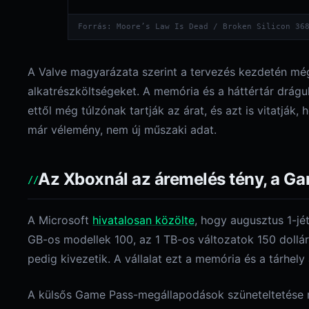
Forrás: Moore’s Law Is Dead / Broken Silicon 36
A Valve magyarázata szerint a tervezés kezdetén még
alkatrészköltségeket. A memória és a háttértár drágulá
ettől még túlzónak tartják az árat, és azt is vitatják
már vélemény, nem új műszaki adat.
Az Xboxnál az áremelés tény, a G
A Microsoft
hivatalosan közölte
, hogy augusztus 1-jé
GB-os modellek 100, az 1 TB-os változatok 150 dollá
pedig kivezetik. A vállalat ezt a memória és a tárhel
A külsős Game Pass-megállapodások szüneteltetése más