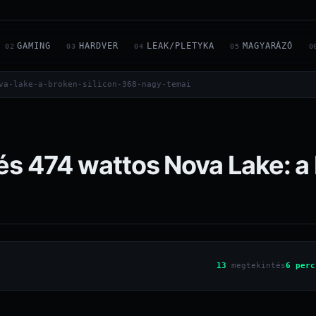
GAMING
HARDVER
LEAK/PLETYKA
MAGYARÁZÓ
02
03
04
05
0
va-lake-a-broken-silicon-368-nagy-temai
és 474 wattos Nova Lake: a
13
megtekintés
6 perc