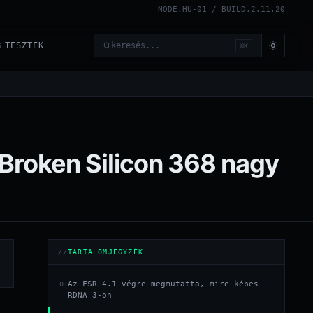
NODE.HU-01 / BUILD.2.11.20
TESZTEK
⌘K
6
Keresés
 Broken Silicon 368 nagy
TARTALOMJEGYZÉK
Az FSR 4.1 végre megmutatta, mire képes
01
RDNA 3-on