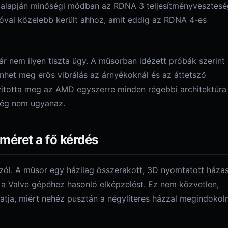
sek alapján minőségi módban az RDNA 3 teljesítményvesztes
óval közelebb került ahhoz, amit eddig az RDNA 4-es
r nem ilyen tiszta ügy. A műsorban idézett próbák szerint
het meg erős vibrálás az árnyékoknál és az áttetsző
nyitotta meg az AMD egyszerre minden régebbi architektúra
őség nem ugyanaz.
méret a fő kérdés
szól. A műsor egy házilag összerakott, 3D nyomtatott háza
 a Valve gépéhez hasonló elképzelést. Ez nem közvetlen,
tatja, miért nehéz pusztán a négyliteres házzal megindokoln