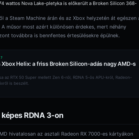
74 wattos Nova Lake-pletyka is előkerült a Broken Silicon 368-
től a Steam Machine árán és az Xbox helyzetén át egészen 
. A műsor most azért különösen érdekes, mert néhány
zont továbbra is bennfentes értesülésekre épülnek.
17
 Xbox Helix: a friss Broken Silicon-adás nagy AMD-s
ása az RTX 50 Super mellett Zen 6-ról, RDNA 5-ös APU-król, Radeon-
ixről is beszélt.
e képes RDNA 3-on
AMD hivatalosan az asztali Radeon RX 7000-es kártyákon