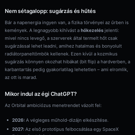
Nem sétagalopp: sugárzás és hűtés
Bár a napenergia ingyen van, a fizika törvényei az űrben is
kemények. A legnagyobb kihívást a
hőkezelés
jelenti:
mivel nincs levegő, a szerverek által termelt hőt csak
sugárzással lehet leadni, amihez hatalmas és bonyolult
radiátorpaneltömbök kellenek. Ezen kívül a kozmikus
sugárzás könnyen okozhat hibákat (bit flip) a hardverben, a
karbantartás pedig gyakorlatilag lehetetlen – ami elromlik,
az ott is marad.
Mikor indul az égi ChatGPT?
Az Orbital ambiciózus menetrendet vázolt fel:
2026:
A végleges műhold-dizájn elkészítése.
2027:
Az első prototípus felbocsátása egy SpaceX