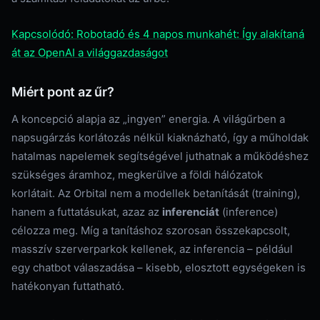
Kapcsolódó: Robotadó és 4 napos munkahét: Így alakítaná
át az OpenAI a világgazdaságot
Miért pont az űr?
A koncepció alapja az „ingyen” energia. A világűrben a
napsugárzás korlátozás nélkül kiaknázható, így a műholdak
hatalmas napelemek segítségével juthatnak a működéshez
szükséges áramhoz, megkerülve a földi hálózatok
korlátait. Az Orbital nem a modellek betanítását (training),
hanem a futtatásukat, azaz az
inferenciát
(inference)
célozza meg. Míg a tanításhoz szorosan összekapcsolt,
masszív szerverparkok kellenek, az inferencia – például
egy chatbot válaszadása – kisebb, elosztott egységeken is
hatékonyan futtatható.