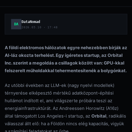
DataNomad
DA
2026.05.10 · 17:48
A földi elektromos hálózatok egyre nehezebben bírják az
AI-láz okozta terhelést. Egy ígéretes startup, az Orbital
Inc. szerint a megoldás a csillagok között van: GPU-kkal
felszerelt műholdakkal tehermentesítenék a bolygónkat.
Az utóbbi években az LLM-ek (nagy nyelvi modellek)
térnyerése elképesztő mértékű adatközpont-építési
hullámot indított el, ami világszerte próbára teszi az
energiainfrastruktúrát. Az Andreessen Horowitz (A16z)
által támogatott Los Angeles-i startup, az
Orbital
, radikális
válasszal állt elő: ha a Földön nincs elég kapacitás, vigyük
a számítási feladatokat az űrbe.