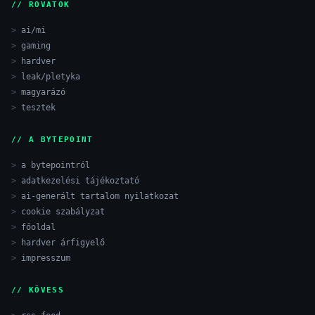
// ROVATOK
ai/mi
gaming
hardver
leak/pletyka
magyarázó
tesztek
// A BYTEPOINT
a bytepointról
adatkezelési tájékoztató
ai-generált tartalom nyilatkozat
cookie szabályzat
főoldal
hardver árfigyelő
impresszum
// KÖVESS