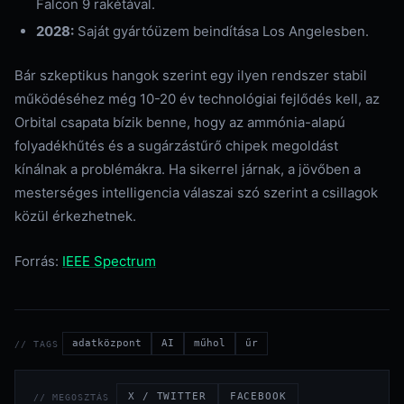
Falcon 9 rakétával.
2028:
Saját gyártóüzem beindítása Los Angelesben.
Bár szkeptikus hangok szerint egy ilyen rendszer stabil
működéséhez még 10-20 év technológiai fejlődés kell, az
Orbital csapata bízik benne, hogy az ammónia-alapú
folyadékhűtés és a sugárzástűrő chipek megoldást
kínálnak a problémákra. Ha sikerrel járnak, a jövőben a
mesterséges intelligencia válaszai szó szerint a csillagok
közül érkezhetnek.
Forrás:
IEEE Spectrum
adatközpont
AI
műhol
űr
// TAGS
X / TWITTER
FACEBOOK
// MEGOSZTÁS