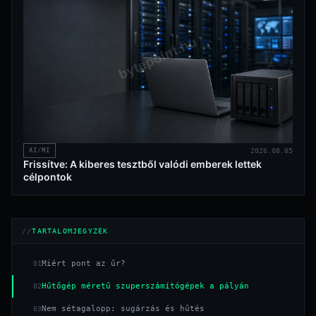
AI/MI
2026.08.05
Frissítve: A kiberes tesztből valódi emberek lettek
célpontok
TARTALOMJEGYZÉK
Miért pont az űr?
01
Hűtőgép méretű szuperszámítógépek a pályán
02
Nem sétagalopp: sugárzás és hűtés
03