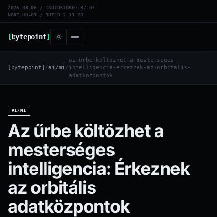
2026.08.06 / CSÜTÖRTÖK
07:37:07
NODE.HU-01 / BUILD.2.11.20
[
bytepoint
]
az-urbe-koltozhet-a-mesterseges-
[bytepoint]
/
ai/mi
/
intelligencia-erkeznek-az-orbitalis-
adatkozpontok
AI/MI
Az űrbe költözhet a
mesterséges
intelligencia: Érkeznek
az orbitális
adatközpontok