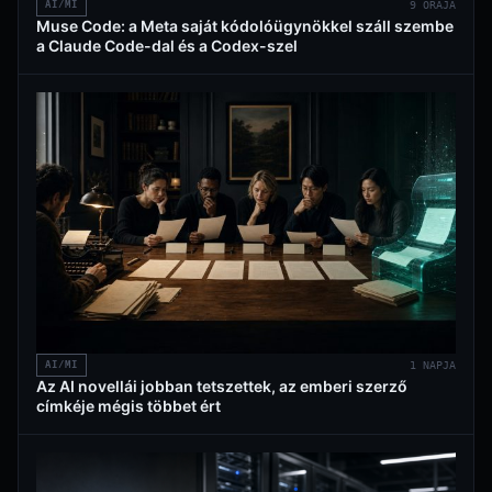
AI/MI
9 ÓRÁJA
Muse Code: a Meta saját kódolóügynökkel száll szembe
a Claude Code-dal és a Codex-szel
AI/MI
1 NAPJA
Az AI novellái jobban tetszettek, az emberi szerző
címkéje mégis többet ért