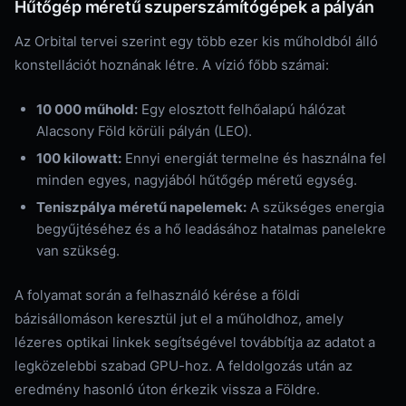
Hűtőgép méretű szuperszámítógépek a pályán
Az Orbital tervei szerint egy több ezer kis műholdból álló
konstellációt hoznának létre. A vízió főbb számai:
10 000 műhold:
Egy elosztott felhőalapú hálózat
Alacsony Föld körüli pályán (LEO).
100 kilowatt:
Ennyi energiát termelne és használna fel
minden egyes, nagyjából hűtőgép méretű egység.
Teniszpálya méretű napelemek:
A szükséges energia
begyűjtéséhez és a hő leadásához hatalmas panelekre
van szükség.
A folyamat során a felhasználó kérése a földi
bázisállomáson keresztül jut el a műholdhoz, amely
lézeres optikai linkek segítségével továbbítja az adatot a
legközelebbi szabad GPU-hoz. A feldolgozás után az
eredmény hasonló úton érkezik vissza a Földre.