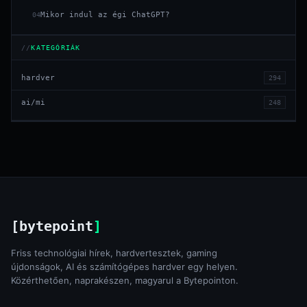
Mikor indul az égi ChatGPT?
04
KATEGÓRIÁK
hardver
294
ai/mi
248
[bytepoint
]
Friss technológiai hírek, hardvertesztek, gaming
újdonságok, AI és számítógépes hardver egy helyen.
Közérthetően, naprakészen, magyarul a Bytepointon.