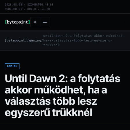
2026.08.08 / SZOMBAT
06:46:07
NODE.HU-01 / BUILD.2.11.20
[
bytepoint
]
until-dawn-2-a-folytatas-akkor-mukodhet-
[bytepoint]
/
gaming
/
ha-a-valasztas-tobb-lesz-egyszeru-
trukknel
GAMING
Until Dawn 2: a folytatás
akkor működhet, ha a
választás több lesz
egyszerű trükknél