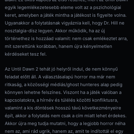
egyik legemlékezetesebb eleme volt az a pszichológiai
keret, amelyben a játék mintha a játékost is figyelte volna.
Ugyanakkor a folytatásnak vigyáznia kell, hogy Dr. Hill ne
nosztalgia-dísz legyen. Akkor működik, ha az új
történethez is hozzáad valamit: nem csak emlékeztet arra,
mit szerettünk korábban, hanem újra kényelmetlen
kérdéseket tesz fel.
Az Until Dawn 2 tehát jó helyről indul, de nem könnyű
feladat előtt áll. A választásalapú horror ma már nem
ritkaság, a közösségi médiás/ghost hunteres alap pedig
könnyen lehetne felszínes. Viszont ha a játék valóban a
kapcsolatokra, a hírnév és túlélés közötti konfliktusra,
valamint a kis döntések hosszú távú következményeire
épít, akkor a folytatás nem csak a cím miatt lehet érdekes.
Akkor újra meg tudja mutatni, hogy a legjobb horror néha
nem az, ami rád ugrik, hanem az, amit te indítottál el egy