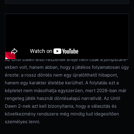
Új szereplők, új helyszín, régi
alapkérdés
Az Until Dawn első részének ereje nem csak a jumpscare-
ekben volt, hanem abban, hogy a játékos folyamatosan úgy
érezte: a rossz döntés nem egy újratölthető hibapont,
hanem egy karakter életébe kerülhet. A folytatás ezt a
képletet nem másolhatja egyszerűen, mert 2026-ban már
rengeteg játék használ döntésalapú narratívát. Az Until
Dawn 2-nek azt kell bizonyítania, hogy a választás és
következmény rendszere még mindig tud idegesítően
személyes lenni.