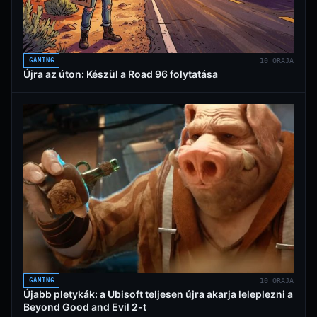
GAMING
10 ÓRÁJA
Újra az úton: Készül a Road 96 folytatása
GAMING
10 ÓRÁJA
Újabb pletykák: a Ubisoft teljesen újra akarja leleplezni a
Beyond Good and Evil 2-t