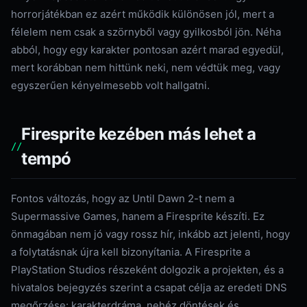
horrorjátékban ez azért működik különösen jól, mert a
félelem nem csak a szörnyből vagy gyilkosból jön. Néha
abból, hogy egy karakter pontosan azért marad egyedül,
mert korábban nem hittünk neki, nem védtük meg, vagy
egyszerűen kényelmesebb volt hallgatni.
Firesprite kezében más lehet a
tempó
Fontos változás, hogy az Until Dawn 2-t nem a
Supermassive Games, hanem a Firesprite készíti. Ez
önmagában nem jó vagy rossz hír, inkább azt jelenti, hogy
a folytatásnak újra kell bizonyítania. A Firesprite a
PlayStation Studios részeként dolgozik a projekten, és a
hivatalos bejegyzés szerint a csapat célja az eredeti DNS
megőrzése: karakterdráma, nehéz döntések és