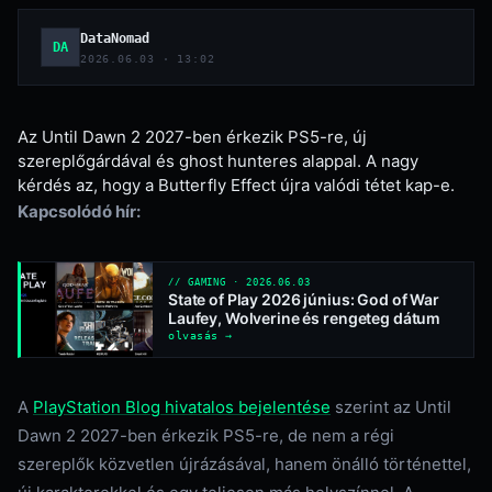
DataNomad
DA
2026.06.03 · 13:02
Az Until Dawn 2 2027-ben érkezik PS5-re, új
szereplőgárdával és ghost hunteres alappal. A nagy
kérdés az, hogy a Butterfly Effect újra valódi tétet kap-e.
Kapcsolódó hír:
// GAMING · 2026.06.03
State of Play 2026 június: God of War
Laufey, Wolverine és rengeteg dátum
olvasás →
A
PlayStation Blog hivatalos bejelentése
szerint az Until
Dawn 2 2027-ben érkezik PS5-re, de nem a régi
szereplők közvetlen újrázásával, hanem önálló történettel,