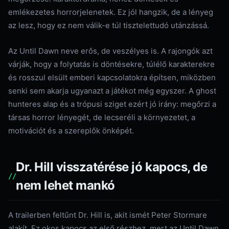
emlékezetes horrorjelenetek. Ez jól hangzik, de a lényeg
az lesz, hogy ez nem válik-e túl tisztelettudó utánzássá.
Az Until Dawn neve erős, de veszélyes is. A rajongók azt
várják, hogy a folytatás is döntésekre, túlélő karakterekre
és rosszul elsült emberi kapcsolatokra építsen, miközben
senki sem akarja ugyanazt a játékot még egyszer. A ghost
hunteres alap és a trópusi sziget ezért jó irány: megőrzi a
társas horror lényegét, de lecseréli a környezetet, a
motivációt és a szereplők önképét.
Dr. Hill visszatérése jó kapocs, de
nem lehet mankó
A trailerben feltűnt Dr. Hill is, akit ismét Peter Stormare
alakít. Ez okos kapocs az első részhez, mert az Until Dawn