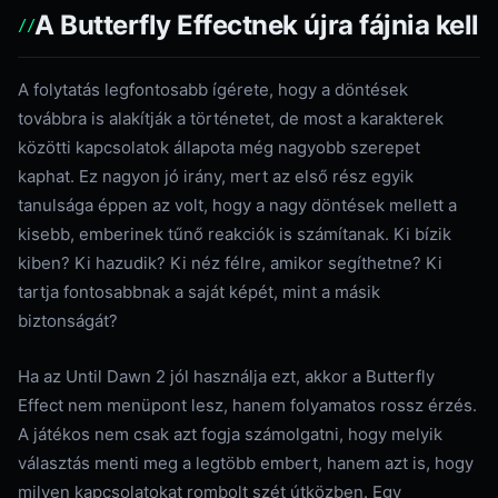
A Butterfly Effectnek újra fájnia kell
A folytatás legfontosabb ígérete, hogy a döntések
továbbra is alakítják a történetet, de most a karakterek
közötti kapcsolatok állapota még nagyobb szerepet
kaphat. Ez nagyon jó irány, mert az első rész egyik
tanulsága éppen az volt, hogy a nagy döntések mellett a
kisebb, emberinek tűnő reakciók is számítanak. Ki bízik
kiben? Ki hazudik? Ki néz félre, amikor segíthetne? Ki
tartja fontosabbnak a saját képét, mint a másik
biztonságát?
Ha az Until Dawn 2 jól használja ezt, akkor a Butterfly
Effect nem menüpont lesz, hanem folyamatos rossz érzés.
A játékos nem csak azt fogja számolgatni, hogy melyik
választás menti meg a legtöbb embert, hanem azt is, hogy
milyen kapcsolatokat rombolt szét útközben. Egy