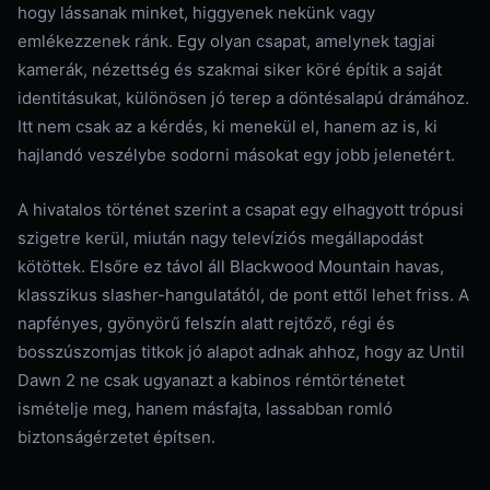
hogy lássanak minket, higgyenek nekünk vagy
emlékezzenek ránk. Egy olyan csapat, amelynek tagjai
kamerák, nézettség és szakmai siker köré építik a saját
identitásukat, különösen jó terep a döntésalapú drámához.
Itt nem csak az a kérdés, ki menekül el, hanem az is, ki
hajlandó veszélybe sodorni másokat egy jobb jelenetért.
A hivatalos történet szerint a csapat egy elhagyott trópusi
szigetre kerül, miután nagy televíziós megállapodást
kötöttek. Elsőre ez távol áll Blackwood Mountain havas,
klasszikus slasher-hangulatától, de pont ettől lehet friss. A
napfényes, gyönyörű felszín alatt rejtőző, régi és
bosszúszomjas titkok jó alapot adnak ahhoz, hogy az Until
Dawn 2 ne csak ugyanazt a kabinos rémtörténetet
ismételje meg, hanem másfajta, lassabban romló
biztonságérzetet építsen.