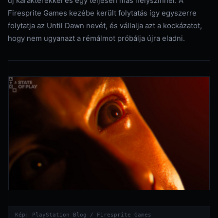
új karakterekkel és egy teljesen más helyszínnel. A
Firesprite Games kezébe került folytatás így egyszerre
folytatja az Until Dawn nevét, és vállalja azt a kockázatot,
hogy nem ugyanazt a rémálmot próbálja újra eladni.
Kép: PlayStation Blog / Firesprite Games