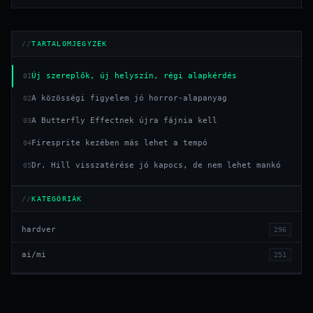
TARTALOMJEGYZÉK
Új szereplők, új helyszín, régi alapkérdés
01
A közösségi figyelem jó horror-alapanyag
02
A Butterfly Effectnek újra fájnia kell
03
Firesprite kezében más lehet a tempó
04
Dr. Hill visszatérése jó kapocs, de nem lehet mankó
05
KATEGÓRIÁK
hardver
296
ai/mi
251