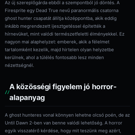
Az új szereplőgárda ebből a szempontból jó döntés. A
Firesprite egy Dead True nevű paranormális csatorna
ghost hunter csapatát állítja középpontba, akik eddig
inkább megrendezett ijesztgetéssel építették a
hírnevüket, mint valódi természetfeletti élményekkel. Ez
nagyon mai alaphelyzet: emberek, akik a félelmet
tartalomként kezelik, majd hirtelen olyan helyzetbe
kerülnek, ahol a túlélés fontosabb lesz minden
nézettségnél.
A közösségi figyelem jó horror-
alapanyag
A ghost hunteres vonal könnyen lehetne olcsó poén, de az
Until Dawn 2-ben van benne valódi lehetőség. A horror
egyik visszatérő kérdése, hogy mit teszünk meg azért,