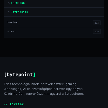
TRENDING
KATEGÓRIÁK
hardver
295
ai/mi
250
[bytepoint
]
Friss technológiai hírek, hardvertesztek, gaming
újdonságok, AI és számítógépes hardver egy helyen.
Közérthetően, naprakészen, magyarul a Bytepointon.
// ROVATOK