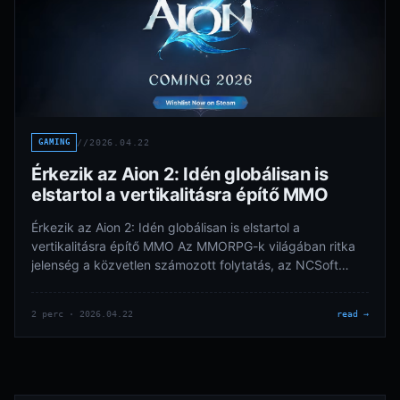
GAMING
//
2026.04.22
Érkezik az Aion 2: Idén globálisan is
elstartol a vertikalitásra építő MMO
Érkezik az Aion 2: Idén globálisan is elstartol a
vertikalitásra építő MMO Az MMORPG-k világában ritka
jelenség a közvetlen számozott folytatás, az NCSoft
azonban idén…
2 perc · 2026.04.22
read →