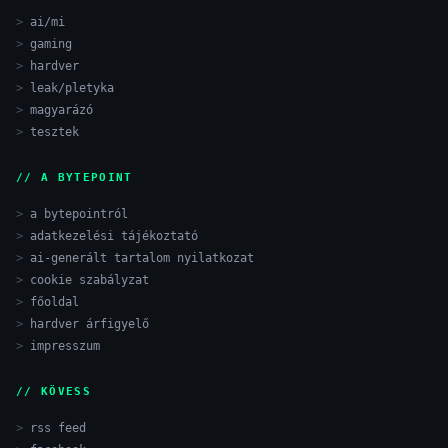
ai/mi
gaming
hardver
leak/pletyka
magyarázó
tesztek
// A BYTEPOINT
a bytepointról
adatkezelési tájékoztató
ai-generált tartalom nyilatkozat
cookie szabályzat
főoldal
hardver árfigyelő
impresszum
// KÖVESS
rss feed