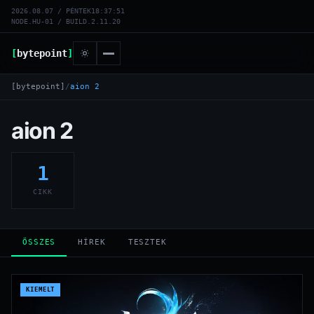
2026.08.07 / PÉNTEK
18:37:51
NODE.HU-01 / BUILD.2.11.20
[
bytepoint
]
[bytepoint]
/
aion 2
aion 2
1
CIKK
ÖSSZES
HÍREK
TESZTEK
KIEMELT