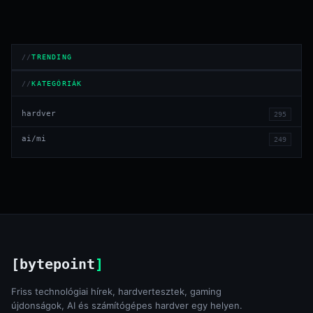
TRENDING
KATEGÓRIÁK
hardver
295
ai/mi
249
[bytepoint
]
Friss technológiai hírek, hardvertesztek, gaming
újdonságok, AI és számítógépes hardver egy helyen.