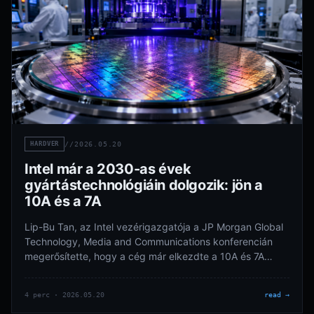
HARDVER
//
2026.05.20
Intel már a 2030-as évek
gyártástechnológiáin dolgozik: jön a
10A és a 7A
Lip-Bu Tan, az Intel vezérigazgatója a JP Morgan Global
Technology, Media and Communications konferencián
megerősítette, hogy a cég már elkezdte a 10A és 7A
gyártástechnológiák…
4 perc · 2026.05.20
read →