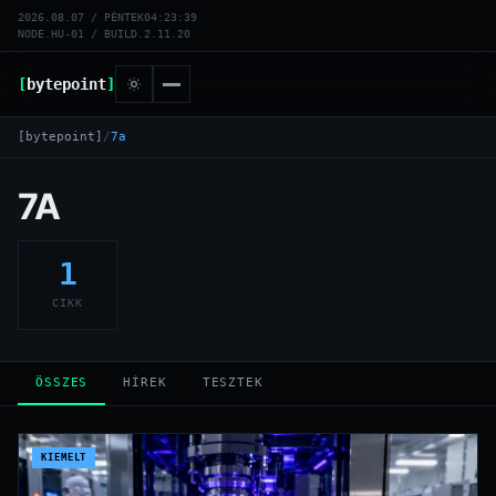
2026.08.07 / PÉNTEK
04:23:39
NODE.HU-01 / BUILD.2.11.20
[
bytepoint
]
[bytepoint]
/
7a
7A
1
CIKK
ÖSSZES
HÍREK
TESZTEK
KIEMELT