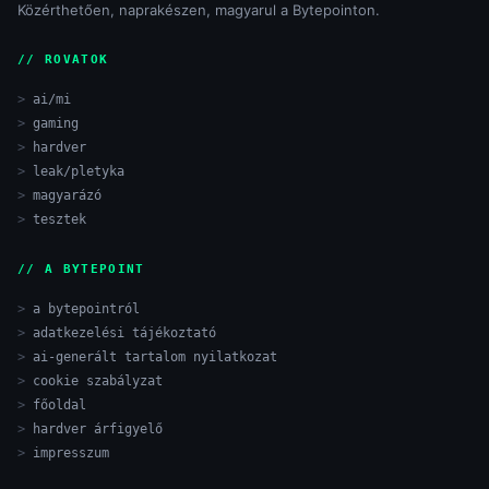
Közérthetően, naprakészen, magyarul a Bytepointon.
// ROVATOK
ai/mi
gaming
hardver
leak/pletyka
magyarázó
tesztek
// A BYTEPOINT
a bytepointról
adatkezelési tájékoztató
ai-generált tartalom nyilatkozat
cookie szabályzat
főoldal
hardver árfigyelő
impresszum